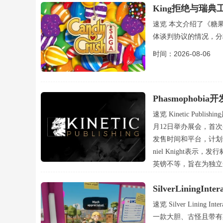
King拒绝与瑞
速览 本文介绍了《糖果传奇》
体谈判协议的情况，分
时间：2026-08-06
Phasmophobia
晓
速览 Kinetic Publi
月12日举办展会，首次
发售时间和平台，计划于202
niel Knight表
英镑不等，旨在为独立开发
时间：2026-08-06
SilverLiningInt
速览 Silver Lining 
一款大胆、古怪且带有黑