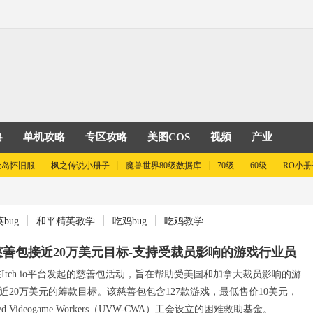
略
单机攻略
专区攻略
美图COS
视频
产业
险岛怀旧服
枫之传说小册子
魔兽世界80级数据库
70级
60级
RO小册
bug
和平精英教学
吃鸡bug
吃鸡教学
Games慈善包接近20万美元目标-支持受裁员影响的游戏行业员
Games在Itch.io平台发起的慈善包活动，旨在帮助受美国和加拿大裁员影响的游
近20万美元的筹款目标。该慈善包包含127款游戏，最低售价10美元，
 Videogame Workers（UVW-CWA）工会设立的困难救助基金。