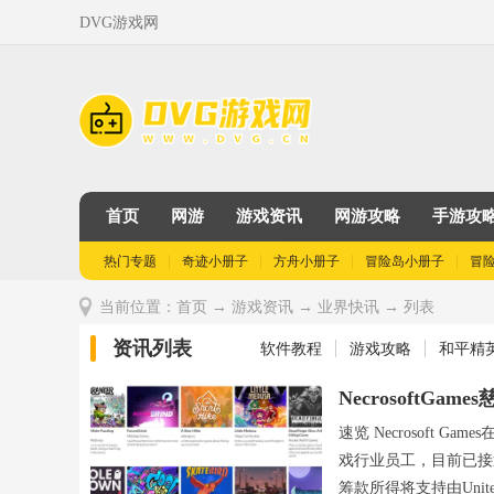
DVG游戏网
首页
网游
游戏资讯
网游攻略
手游攻
热门专题
奇迹小册子
方舟小册子
冒险岛小册子
冒
当前位置：
首页
→
游戏资讯
→
业界快讯
→ 列表
资讯列表
软件教程
游戏攻略
和平精英
Necrosoft
工
速览 Necrosoft 
戏行业员工，目前已接
筹款所得将支持由United