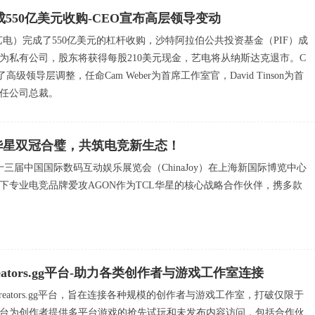
rts完成550亿美元收购-CEO宣布高层领导变动
 Arts（艺电）完成了550亿美元的杠杆收购，沙特阿拉伯公共投资基金（PIF）成
为私有公司，股东将获得每股210美元现金，艺电将从纳斯达克退市。C
级领导层调整，任命Cam Weber为首席工作室官，David Tinson为首
任公司总裁。
华星双冠合璧，共筑电竞新生态！
第二十三届中国国际数码互动娱乐展览会（ChinaJoy）在上海新国际博览中心
下专业电竞品牌爱攻AGON作为TCL华星的核心战略合作伙伴，携多款
出Creators.gg平台-助力各类创作者与游戏工作室连接
出了Creators.gg平台，旨在连接各种规模的创作者与游戏工作室，打破仅限于
台为创作者提供多平台游戏的抢先试玩和未发布内容访问，包括合作伙