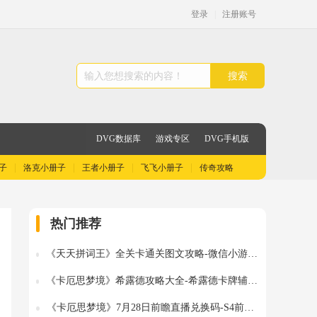
登录
|
注册账号
搜索
DVG数据库
游戏专区
DVG手机版
子
洛克小册子
王者小册子
飞飞小册子
传奇攻略
热门推荐
《天天拼词王》全关卡通关图文攻略-微信小游戏最新最全关卡通关图文攻略
《卡厄思梦境》希露德攻略大全-希露德卡牌辅战潜能记忆碎片图文攻略
《卡厄思梦境》7月28日前瞻直播兑换码-S4前瞻直播兑换码