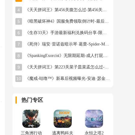
4
《天天拼词王》第456关腹怎么过-第456关腹找出12个常用字图文攻略
5
《暗黑破坏神4》国服免费领取倒计时-最后一周零成本入坑机会
6
《生存33天》手游最新福利兑换码分享-限时领取补给
7
《死侍》瑞安·雷诺兹暗示琴·葛蕾-Spider-Man新作角色猜测升温
8
《SpankingExorcist》无限期延期-成人打屁股除灵游戏遭Steam审核阻碍
9
《天天拼词王》第223关菜子皿菜孟怎么过-第223关菜子皿菜孟找出19个常用字图文攻略
10
《魔戒-咕噜™》新幕后视频曝光-安迪·瑟金斯重返中土世界
热门专区
三角洲行动
逃离鸭科夫
永恒之塔2