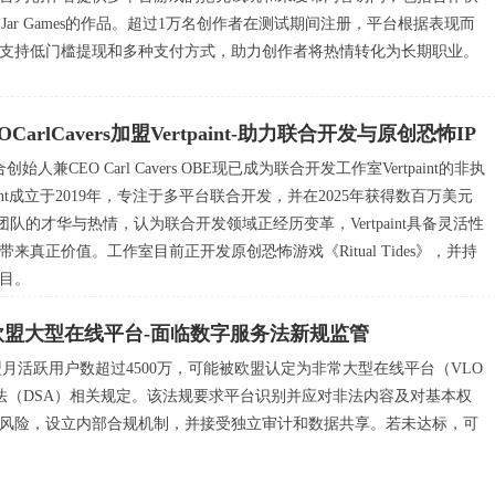
e和Brain Jar Games的作品。超过1万名创作者在测试期间注册，平台根据表现而
支持低门槛提现和多种支付方式，助力创作者将热情转化为长期职业。
EOCarlCavers加盟Vertpaint-助力联合开发与原创恐怖IP
合创始人兼CEO Carl Cavers OBE现已成为联合开发工作室Vertpaint的非执
aint成立于2019年，专注于多平台联合开发，并在2025年获得数百万美元
rs看重团队的才华与热情，认为联合开发领域正经历变革，Vertpaint具备灵活性
来真正价值。工作室目前正开发原创恐怖游戏《Ritual Tides》，并持
目。
首个欧盟大型在线平台-面临数字服务法新规监管
其欧盟月活跃用户数超过4500万，可能被欧盟认定为非常大型在线平台（VLO
法（DSA）相关规定。该法规要求平台识别并应对非法内容及对基本权
风险，设立内部合规机制，并接受独立审计和数据共享。若未达标，可