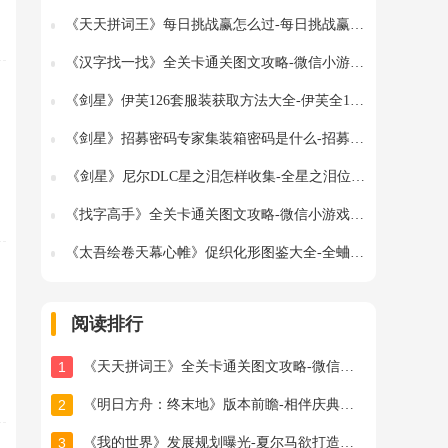
《天天拼词王》每日挑战赢怎么过-每日挑战赢找出16个常用字图文攻略
《汉字找一找》全关卡通关图文攻略-微信小游戏最新最全关卡图文攻略
《剑星》伊芙126套服装获取方法大全-伊芙全126套服装图鉴及获得方法大全
《剑星》招募密码专家集装箱密码是什么-招募密码专家任务流程图文攻略
《剑星》尼尔DLC星之泪怎样收集-全星之泪位置图文攻略
《找字高手》全关卡通关图文攻略-微信小游戏最新最全关卡图文攻略
《太吾绘卷天幕心帷》促织化形图鉴大全-全蛐蛐化形外观属性助战指令图鉴大全
阅读排行
1
《天天拼词王》全关卡通关图文攻略-微信小游戏最新最全关卡通关图文攻略
2
《明日方舟：终末地》版本前瞻-相伴庆典与新干员登场
3
《我的世界》发展规划曝光-夏尔马欲打造全球创作平台