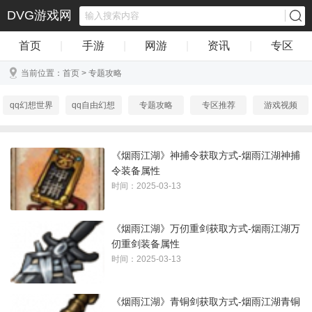
DVG游戏网
首页
|
手游
|
网游
|
资讯
|
专区
当前位置：
首页
>
专题攻略
qq幻想世界
qq自由幻想
专题攻略
专区推荐
游戏视频
播主推荐
游戏图集
链接推荐
《烟雨江湖》神捕令获取方式-烟雨江湖神捕
令装备属性
时间：2025-03-13
《烟雨江湖》万仞重剑获取方式-烟雨江湖万
仞重剑装备属性
时间：2025-03-13
《烟雨江湖》青铜剑获取方式-烟雨江湖青铜