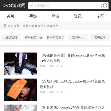
DVG游戏网
首页
|
手游
|
网游
|
资讯
|
专区
当前位置：
首页
>
游戏资讯
>
游戏美图
游戏攻略
和平精英bug
和平精英教学
吃鸡bug
吃鸡教学
天涯明月刀
热门攻略
游戏美图
业界快讯
游戏心得
《葬送的芙莉莲》菲伦cosplay展示-角色魅
力全方位呈现
时间：2025-11-20
《永劫无间》玉玲珑cosplay展示-精美角色
还原赏析
时间：2025-11-20
《初音未来》cosplay写真-爱丽丝兔子洞之