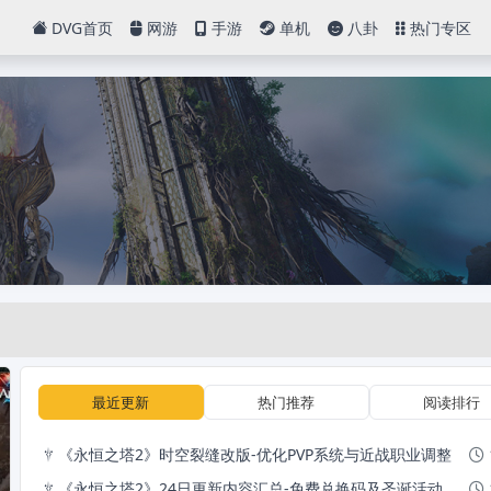
DVG首页
网游
手游
单机
八卦
热门专区
最近更新
热门推荐
阅读排行
《永恒之塔2》时空裂缝改版-优化PVP系统与近战职业调整
《永恒之塔2》24日更新内容汇总-免费兑换码及圣诞活动详情