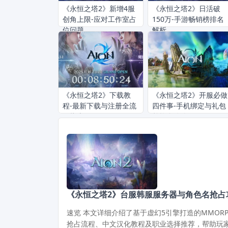
《永恒之塔2》新增4服
《永恒之塔2》日活破
创角上限-应对工作室占
150万-手游畅销榜排名
位问题
解析
《永恒之塔2》下载教
《永恒之塔2》开服必做
程-最新下载与注册全流
四件事-手机绑定与礼包
程指南
兑换全攻略
《永恒之塔2》台服韩服服务器与角色名抢占
速览 本文详细介绍了基于虚幻5引擎打造的MMOR
抢占流程、中文汉化教程及职业选择推荐，帮助玩