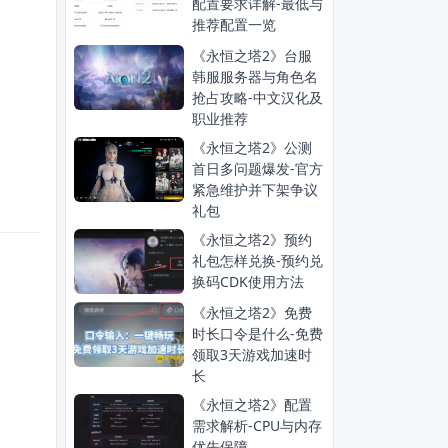
配置要求详解-最低与
推荐配置一览
《永恒之塔2》台服
韩服服务器与角色名
抢占攻略-中文汉化及
职业推荐
《永恒之塔2》公测
首日多问题爆发-官方
紧急维护并下架争议
礼包
《永恒之塔2》预约
礼包怎样兑换-预约兑
换码CDK使用方法
《永恒之塔2》免费
时长口令是什么-免费
领取3天游戏加速时
长
《永恒之塔2》配置
需求解析-CPU与内存
优先保障