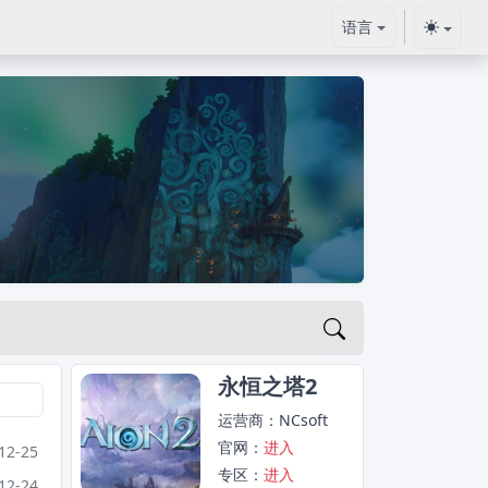
语言
数据
(switch to other ver
永恒之塔2
运营商：NCsoft
官网：
进入
12-25
专区：
进入
12-24