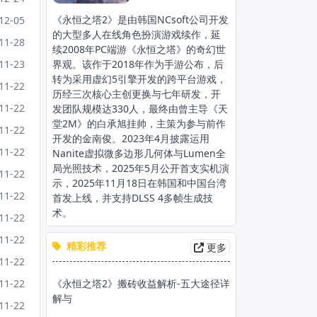
《永恒之塔2》是由韩国NCsoft公司开发
12-05
的大型多人在线角色扮演游戏续作，延
11-28
续2008年PC端游《永恒之塔》的奇幻世
界观。该作于2018年作为手游公布，后
11-23
转为采用虚幻5引擎开发的跨平台游戏，
11-22
历经三次核心主创更换与七年研发，开
11-22
发团队规模达330人，最终由曾主导《天
堂2M》的白承旭挂帅，主策为参与前作
11-22
开发的金南俊。2023年4月披露运用
11-22
Nanite虚拟微多边形几何体与Lumen全
局光照技术，2025年5月公开首支实机演
11-22
示，2025年11月18日在韩国和中国台湾
11-22
首发上线，并支持DLSS 4多帧生成技
术。
11-22
11-22
精彩推荐
更多
11-22
《永恒之塔2》搬砖收益解析-五大途径详
11-22
解与
11-22