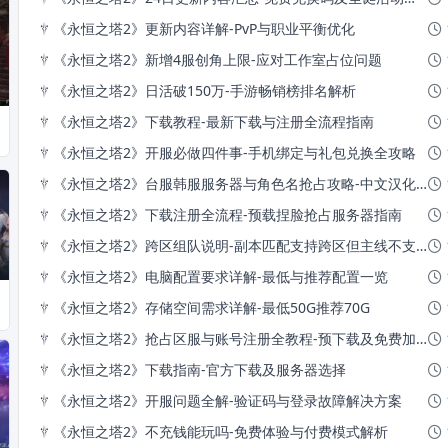
《永恒之塔2》更新内容详解-PvP与职业平衡优化
《永恒之塔2》新增4服创角上限-应对工作室占位问题
《永恒之塔2》日活破150万-手游畅销榜排名解析
《永恒之塔2》下载教程-最新下载与注册全流程指南
《永恒之塔2》开服必做四件事-手机绑定与礼包兑换全攻略
《永恒之塔2》台服韩服服务器与角色名抢占攻略-中文汉化及职业推荐
《永恒之塔2》下载注册全流程-预载捏脸抢占服务器指南
《永恒之塔2》跨区组队说明-副本匹配支持跨区但主线不支持
《永恒之塔2》电脑配置要求详解-最低与推荐配置一览
《永恒之塔2》存储空间需求详解-最低50G推荐70G
《永恒之塔2》抢占区服与账号注册全教程-预下载及免费加速器推荐
《永恒之塔2》下载指南-官方下载及服务器选择
《永恒之塔2》开服问题全解-验证码与登录故障解决方案
《永恒之塔2》不充钱能玩吗-免费体验与付费模式解析