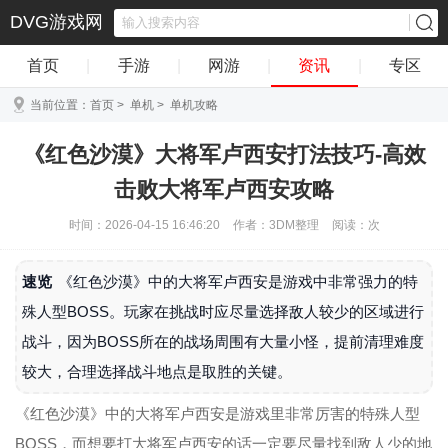
DVG游戏网
首页
|
手游
|
网游
|
资讯
|
专区
当前位置：
首页
>
单机
>
单机攻略
《红色沙漠》大将军卢西安打法技巧-高效
击败大将军卢西安攻略
时间：2026-04-15 16:46:20
作者：3DM整理
阅读：
次
速览
《红色沙漠》中的大将军卢西安是游戏中非常强力的特
殊人型BOSS。玩家在挑战时应尽量选择敌人较少的区域进行
战斗，因为BOSS所在的战场周围有大量小怪，提前清理难度
较大，合理选择战斗地点是取胜的关键。
《红色沙漠》中的大将军卢西安是游戏里非常厉害的特殊人型
BOSS，而想要打大将军卢西安的话一定要尽量找到敌人少的地