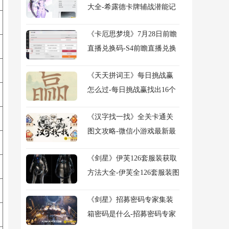
大全-希露德卡牌辅战潜能记
忆碎片图文攻略
《卡厄思梦境》7月28日前瞻
直播兑换码-S4前瞻直播兑换
码
《天天拼词王》每日挑战赢
怎么过-每日挑战赢找出16个
常用字图文攻略
《汉字找一找》全关卡通关
图文攻略-微信小游戏最新最
全关卡图文攻略
《剑星》伊芙126套服装获取
方法大全-伊芙全126套服装图
鉴及获得方法大全
《剑星》招募密码专家集装
箱密码是什么-招募密码专家
任务流程图文攻略