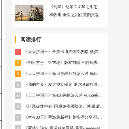
《剑星》尼尔DLC星之泪怎
样收集-全星之泪位置图文攻
略
阅读排行
1
《天天拼词王》全关卡通关图文攻略-微信小游戏最新最全关卡通关图文攻略
2
《明日方舟：终末地》版本前瞻-相伴庆典与新干员登场
3
《天天拼词王》每日挑战舟放怎么过-每日挑战舟放找出10个常用字图文攻略
4
《我的世界》发展规划曝光-夏尔马欲打造全球创作平台
5
《天天拼词王》第456关腹怎么过-第456关腹找出12个常用字图文攻略
6
《暗黑破坏神4》国服免费领取倒计时-最后一周零成本入坑机会
7
《生存33天》手游最新福利兑换码分享-限时领取补给
8
《死侍》瑞安·雷诺兹暗示琴·葛蕾-Spider-Man新作角色猜测升温