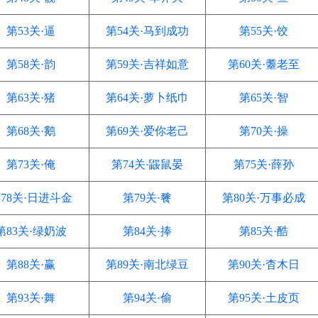
第53关·逼
第54关·马到成功
第55关·饺
第58关·韵
第59关·吉祥如意
第60关·耋老至
第63关·猪
第64关·萝卜纸巾
第65关·智
第68关·鹅
第69关·爱你老己
第70关·操
第73关·俺
第74关·鼹鼠晏
第75关·薛孙
78关·日进斗金
第79关·餮
第80关·万事必成
第83关·绿奶波
第84关·捧
第85关·酷
第88关·赢
第89关·南北绿豆
第90关·杳木日
第93关·舞
第94关·偷
第95关·土皮页