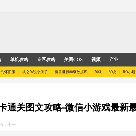
略
单机攻略
专区攻略
美图COS
视频
产业
险岛怀旧服
枫之传说小册子
魔兽世界80级数据库
70级
60级
RO小册
卡通关图文攻略-微信小游戏最新
辑：十一