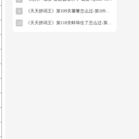
9
《天天拼词王》第109关饕餮怎么过-第109关饕餮找出22个常用字图文攻略
10
《天天拼词王》第118关蚌埠住了怎么过-第118关蚌埠住了找出25个常用字图文攻略