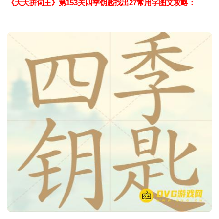
《天天拼词王》第153关四季钥匙找出27常用字图文攻略：