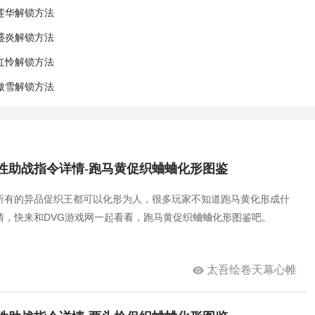
莲华解锁方法
盛炎解锁方法
红怜解锁方法
傲雪解锁方法
性助战指令详情-跑马黄促织蛐蛐化形图鉴
所有的异品促织王都可以化形为人，很多玩家不知道跑马黄化形成什
情，快来和DVG游戏网一起看看，跑马黄促织蛐蛐化形图鉴吧。
太吾绘卷天幕心帷