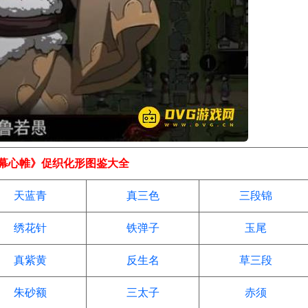
幕心帷》促织化形图鉴大全
天蓝青
真三色
三段锦
绣花针
铁弹子
玉尾
真紫黄
反生名
草三段
朱砂额
三太子
赤须