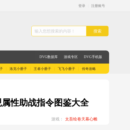
登录
|
注册账号
搜索
DVG数据库
游戏专区
DVG手机版
子
洛克小册子
王者小册子
飞飞小册子
传奇攻略
观属性助战指令图鉴大全
游戏：
太吾绘卷天幕心帷