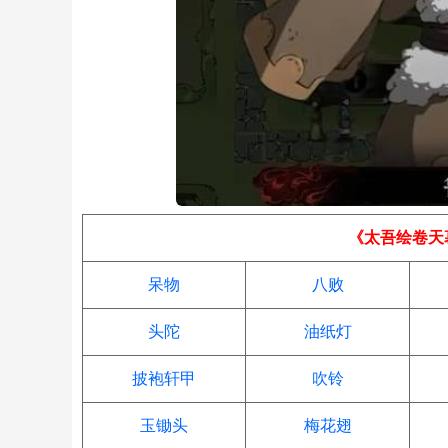
《太吾绘卷天
呆物
八败
头陀
油纸灯
披袍轩甲
吹铃
玉锄头
梅花翅