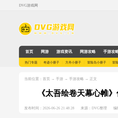
DVG游戏网
首页
网游
游戏资讯
网游攻略
手游攻
热门专题
奇迹小册子
方舟小册子
冒险岛小册子
冒
当前位置：
→
→
→ 正文
首页
手游
手游攻略
《太吾绘卷天幕心帷》
发布时间：2026-06-26 21:48:28
来源：DVG整理
编