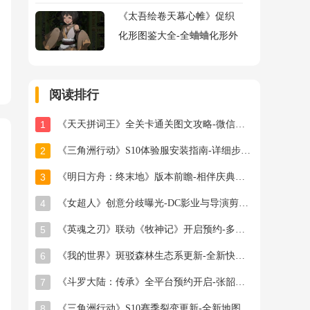
《太吾绘卷天幕心帷》促织
化形图鉴大全-全蛐蛐化形外
观属性助战指令图鉴大全
阅读排行
1
《天天拼词王》全关卡通关图文攻略-微信小游戏最新最全关卡通关图文攻略
2
《三角洲行动》S10体验服安装指南-详细步骤与注意事项
3
《明日方舟：终末地》版本前瞻-相伴庆典与新干员登场
4
《女超人》创意分歧曝光-DC影业与导演剪辑之争
5
《英魂之刃》联动《牧神记》开启预约-多款旧皮返场半价星陨龙坐骑限时秒杀
6
《我的世界》斑驳森林生态系更新-全新快照版本抢先体验开启
7
《斗罗大陆：传承》全平台预约开启-张韶涵领衔邀你破茧成神
8
《三角洲行动》S10赛季裂变更新-全新地图首领与联动福利