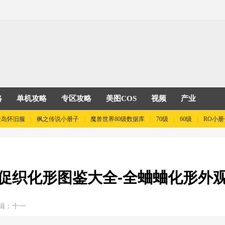
略
单机攻略
专区攻略
美图COS
视频
产业
险岛怀旧服
枫之传说小册子
魔兽世界80级数据库
70级
60级
RO小册
促织化形图鉴大全-全蛐蛐化形外
辑：十一