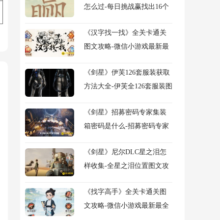
怎么过-每日挑战赢找出16个
常用字图文攻略
《汉字找一找》全关卡通关
图文攻略-微信小游戏最新最
全关卡图文攻略
《剑星》伊芙126套服装获取
方法大全-伊芙全126套服装图
鉴及获得方法大全
《剑星》招募密码专家集装
箱密码是什么-招募密码专家
任务流程图文攻略
《剑星》尼尔DLC星之泪怎
样收集-全星之泪位置图文攻
略
《找字高手》全关卡通关图
文攻略-微信小游戏最新最全
关卡图文攻略