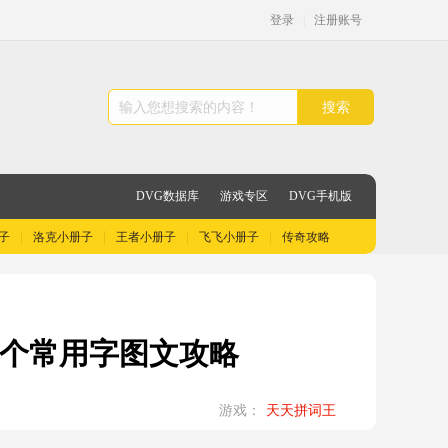
登录
|
注册账号
搜索
DVG数据库
游戏专区
DVG手机版
子
洛克小册子
王者小册子
飞飞小册子
传奇攻略
15个常用字图文攻略
游戏：
天天拼词王