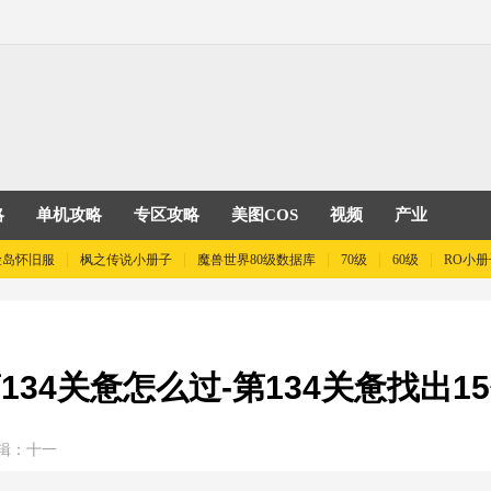
略
单机攻略
专区攻略
美图COS
视频
产业
险岛怀旧服
枫之传说小册子
魔兽世界80级数据库
70级
60级
RO小册
34关惫怎么过-第134关惫找出
辑：十一