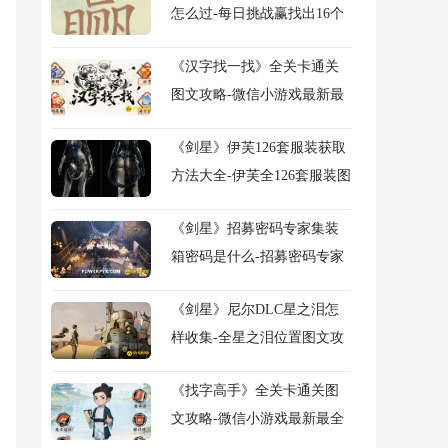
怎么过-每日挑战赢找出16个
常用字图文攻略
《汉字找一找》全关卡通关
图文攻略-微信小游戏最新最
全关卡图文攻略
《剑星》伊芙126套服装获取
方法大全-伊芙全126套服装图
鉴及获得方法大全
《剑星》招募密码专家集装
箱密码是什么-招募密码专家
任务流程图文攻略
《剑星》尼尔DLC星之泪怎
样收集-全星之泪位置图文攻
略
《找字高手》全关卡通关图
文攻略-微信小游戏最新最全
关卡图文攻略