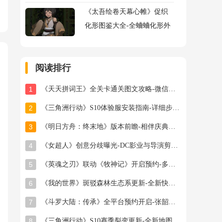
《太吾绘卷天幕心帷》促织
化形图鉴大全-全蛐蛐化形外
观属性助战指令图鉴大全
阅读排行
1
《天天拼词王》全关卡通关图文攻略-微信小游戏最新最全关卡通关图文攻略
2
《三角洲行动》S10体验服安装指南-详细步骤与注意事项
3
《明日方舟：终末地》版本前瞻-相伴庆典与新干员登场
4
《女超人》创意分歧曝光-DC影业与导演剪辑之争
5
《英魂之刃》联动《牧神记》开启预约-多款旧皮返场半价星陨龙坐骑限时秒杀
6
《我的世界》斑驳森林生态系更新-全新快照版本抢先体验开启
7
《斗罗大陆：传承》全平台预约开启-张韶涵领衔邀你破茧成神
8
《三角洲行动》S10赛季裂变更新-全新地图首领与联动福利