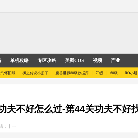
略
单机攻略
专区攻略
美图COS
视频
产业
险岛怀旧服
枫之传说小册子
魔兽世界80级数据库
70级
60级
RO小册
功夫不好怎么过-第44关功夫不好
辑：十一