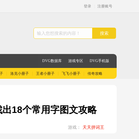
登录
|
注册账号
搜索
DVG数据库
游戏专区
DVG手机版
子
洛克小册子
王者小册子
飞飞小册子
传奇攻略
找出18个常用字图文攻略
游戏：
天天拼词王