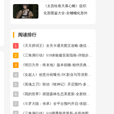
《太吾绘卷天幕心帷》促织
化形图鉴大全-全蛐蛐化形外
观属性助战指令图鉴大全
阅读排行
1
《天天拼词王》全关卡通关图文攻略-微信小游戏最新最全关卡通关图文攻略
2
《三角洲行动》S10体验服安装指南-详细步骤与注意事项
3
《明日方舟：终末地》版本前瞻-相伴庆典与新干员登场
4
《女超人》创意分歧曝光-DC影业与导演剪辑之争
5
《英魂之刃》联动《牧神记》开启预约-多款旧皮返场半价星陨龙坐骑限时秒杀
6
《我的世界》斑驳森林生态系更新-全新快照版本抢先体验开启
7
《斗罗大陆：传承》全平台预约开启-张韶涵领衔邀你破茧成神
8
《三角洲行动》S10赛季裂变更新-全新地图首领与联动福利