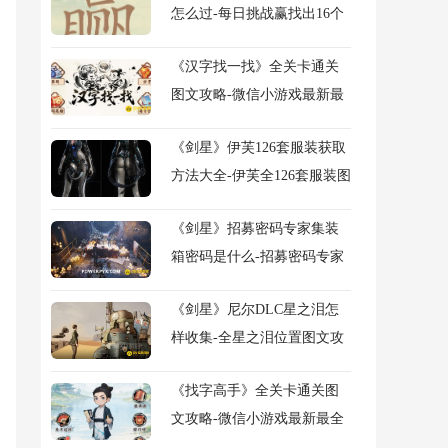
怎么过-每日挑战赢找出16个
常用字图文攻略
《汉字找一找》全关卡通关
图文攻略-微信小游戏最新最
全关卡图文攻略
《剑星》伊芙126套服装获取
方法大全-伊芙全126套服装图
鉴及获得方法大全
《剑星》招募密码专家集装
箱密码是什么-招募密码专家
任务流程图文攻略
《剑星》尼尔DLC星之泪怎
样收集-全星之泪位置图文攻
略
《找字高手》全关卡通关图
文攻略-微信小游戏最新最全
关卡图文攻略