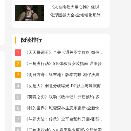
《太吾绘卷天幕心帷》促织
化形图鉴大全-全蛐蛐化形外
观属性助战指令图鉴大全
阅读排行
1
《天天拼词王》全关卡通关图文攻略-微信小游戏最新最全关卡通关图文攻略
2
《三角洲行动》S10体验服安装指南-详细步骤与注意事项
3
《明日方舟：终末地》版本前瞻-相伴庆典与新干员登场
4
《女超人》创意分歧曝光-DC影业与导演剪辑之争
5
《英魂之刃》联动《牧神记》开启预约-多款旧皮返场半价星陨龙坐骑限时秒杀
6
《我的世界》斑驳森林生态系更新-全新快照版本抢先体验开启
7
《斗罗大陆：传承》全平台预约开启-张韶涵领衔邀你破茧成神
8
《三角洲行动》S10赛季裂变更新-全新地图首领与联动福利