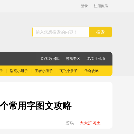
登录
|
注册账号
搜索
DVG数据库
游戏专区
DVG手机版
子
洛克小册子
王者小册子
飞飞小册子
传奇攻略
18个常用字图文攻略
游戏：
天天拼词王