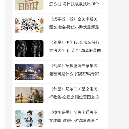
怎么过-每日挑战赢找出16个
常用字图文攻略
《汉字找一找》全关卡通关
图文攻略-微信小游戏最新最
全关卡图文攻略
《剑星》伊芙126套服装获取
方法大全-伊芙全126套服装图
鉴及获得方法大全
《剑星》招募密码专家集装
箱密码是什么-招募密码专家
任务流程图文攻略
《剑星》尼尔DLC星之泪怎
样收集-全星之泪位置图文攻
略
《找字高手》全关卡通关图
文攻略-微信小游戏最新最全
关卡图文攻略