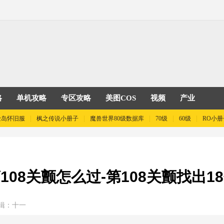
略
单机攻略
专区攻略
美图COS
视频
产业
险岛怀旧服
枫之传说小册子
魔兽世界80级数据库
70级
60级
RO小册
08关颤怎么过-第108关颤找出
辑：十一