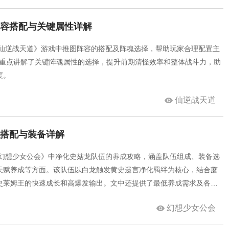
阵容搭配与关键属性详解
《仙逆战天道》游戏中推图阵容的搭配及阵魂选择，帮助玩家合理配置主
并重点讲解了关键阵魂属性的选择，提升前期清怪效率和整体战斗力，助
度。
仙逆战天道
伍搭配与装备详解
《幻想少女公会》中净化史菇龙队伍的养成攻略，涵盖队伍组成、装备选
天赋养成等方面。该队伍以白龙触发黄史遗言净化羁绊为核心，结合蘑
史莱姆王的快速成长和高爆发输出。文中还提供了最低养成需求及各角
，帮助玩家高效打造强力净化史菇龙队伍。
幻想少女公会