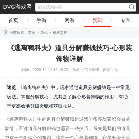
DVG游戏网
首页
|
手游
|
网游
|
资讯
|
专区
当前位置：
首页
>
单机
>
单机攻略
《逃离鸭科夫》道具分解赚钱技巧-心形装
饰物详解
时间：2025-11-19 16:45:23
作者：3DM整理
阅读：
次
速览
《逃离鸭科夫》中，玩家通过道具分解赚钱是一种常见
玩法。掌握分解技巧，尤其是了解心形装饰物的作用，有助
于更高效地升级天赋和获取收益。
《逃离鸭科夫》中的道具分解赚钱是游戏里很多玩家都会做的
事情，不过道具分解赚钱也需要一些技巧，首先是我们的道具
中有一个叫做心的东西，这是一个心形装饰物，它是升级天赋