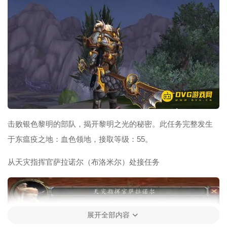
击败银色黎明的部队，揭开黎明之光的秘密。此任务完整发生
于东瘟疫之地：血色领地，接取等级：55。
从天灾指挥官萨拉诺尔（布洛米尔）处接任务
展开全部内容