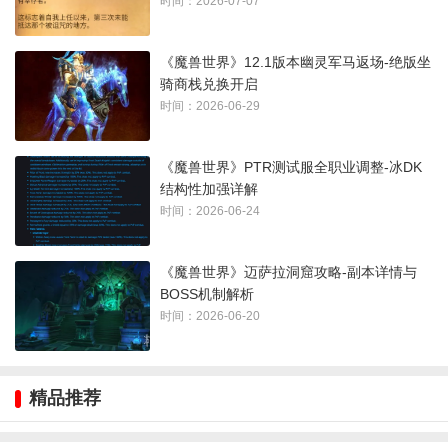
时间：2026-07-07
《魔兽世界》12.1版本幽灵军马返场-绝版坐
骑商栈兑换开启
接了任务之后你过去跟大领主对话，他会问你是否准备好了，5
时间：2026-06-29
分钟过后正式开打
《魔兽世界》PTR测试服全职业调整-冰DK
结构性加强详解
时间：2026-06-24
战斗之后，耐心等待剧情发展，直到完成任务。
《魔兽世界》迈萨拉洞窟攻略-副本详情与
BOSS机制解析
时间：2026-06-20
到大领主达里安·莫格莱尼（圣光之愿礼拜堂）处结束任务
精品推荐