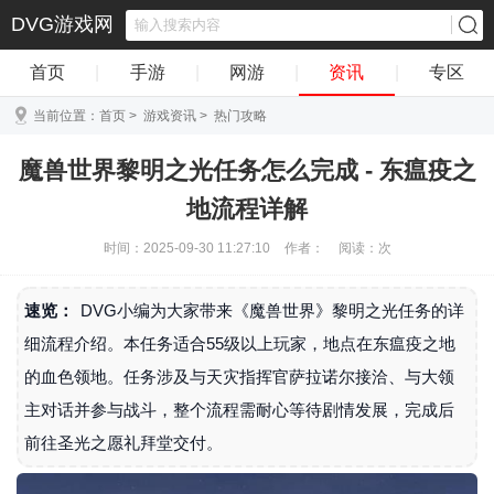
DVG游戏网
首页
|
手游
|
网游
|
资讯
|
专区
当前位置：
首页
>
游戏资讯
>
热门攻略
魔兽世界黎明之光任务怎么完成 - 东瘟疫之
地流程详解
时间：2025-09-30 11:27:10
作者：
阅读：
次
速览：
DVG小编为大家带来《魔兽世界》黎明之光任务的详
细流程介绍。本任务适合55级以上玩家，地点在东瘟疫之地
的血色领地。任务涉及与天灾指挥官萨拉诺尔接洽、与大领
主对话并参与战斗，整个流程需耐心等待剧情发展，完成后
前往圣光之愿礼拜堂交付。