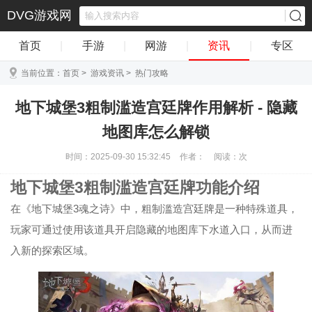
DVG游戏网
首页
|
手游
|
网游
|
资讯
|
专区
当前位置：
首页
>
游戏资讯
>
热门攻略
地下城堡3粗制滥造宫廷牌作用解析 - 隐藏
地图库怎么解锁
时间：2025-09-30 15:32:45
作者：
阅读：
次
地下城堡3粗制滥造宫廷牌功能介绍
在《地下城堡3魂之诗》中，粗制滥造宫廷牌是一种特殊道具，
玩家可通过使用该道具开启隐藏的地图库下水道入口，从而进
入新的探索区域。