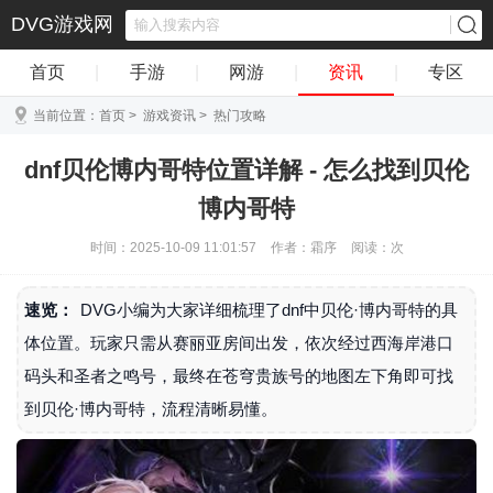
DVG游戏网
首页
|
手游
|
网游
|
资讯
|
专区
当前位置：
首页
>
游戏资讯
>
热门攻略
dnf贝伦博内哥特位置详解 - 怎么找到贝伦
博内哥特
时间：2025-10-09 11:01:57
作者：霜序
阅读：
次
速览：
DVG小编为大家详细梳理了dnf中贝伦·博内哥特的具
体位置。玩家只需从赛丽亚房间出发，依次经过西海岸港口
码头和圣者之鸣号，最终在苍穹贵族号的地图左下角即可找
到贝伦·博内哥特，流程清晰易懂。