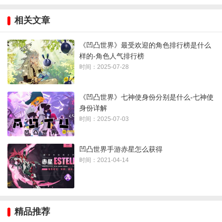
3、黑暗神使
相关文章
七神使之一，凹凸大赛的掌控者之一。
《凹凸世界》最受欢迎的角色排行榜是什么
样的-角色人气排行榜
4、裁决神使
时间：2025-07-28
七神使之一，凹凸大赛的掌控者之一。现任裁决神使疑似为金
《凹凸世界》七神使身份分别是什么-七神使
的姐姐秋。
身份详解
时间：2025-07-03
5、光明神使
七神使之一，凹凸大赛的掌控者之一。于守望一族灭亡之际引
凹凸世界手游赤星怎么获得
导格瑞。
时间：2021-04-14
6、死亡神使
七神使之一，凹凸大赛的掌控者之一。神近耀侍奉的“伪神”。
精品推荐