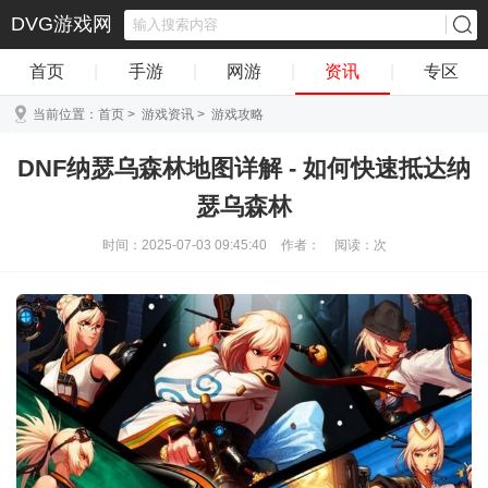
DVG游戏网
首页
|
手游
|
网游
|
资讯
|
专区
当前位置：
首页
>
游戏资讯
>
游戏攻略
DNF纳瑟乌森林地图详解 - 如何快速抵达纳
瑟乌森林
时间：2025-07-03 09:45:40
作者：
阅读：
次