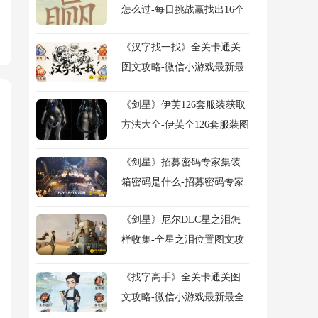
怎么过-每日挑战赢找出16个
常用字图文攻略
《汉字找一找》全关卡通关
图文攻略-微信小游戏最新最
全关卡图文攻略
《剑星》伊芙126套服装获取
方法大全-伊芙全126套服装图
鉴及获得方法大全
《剑星》招募密码专家集装
箱密码是什么-招募密码专家
任务流程图文攻略
《剑星》尼尔DLC星之泪怎
样收集-全星之泪位置图文攻
略
《找字高手》全关卡通关图
文攻略-微信小游戏最新最全
关卡图文攻略