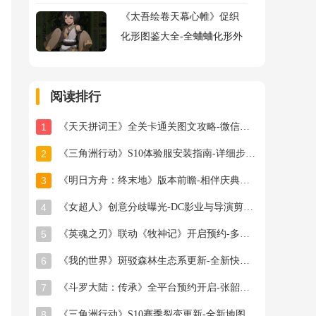
《太吾绘卷天幕心帷》促织
化形图鉴大全-全蛐蛐化形外
观属性助战指令图鉴大全
阅读排行
1
《天天拼词王》全关卡通关图文攻略-微信小游戏最新最全关卡通关图文攻略
2
《三角洲行动》S10体验服安装指南-详细步骤与注意事项
3
《明日方舟：终末地》版本前瞻-相伴庆典与新干员登场
4
《女超人》创意分歧曝光-DC影业与导演剪辑之争
5
《英魂之刃》联动《牧神记》开启预约-多款旧皮返场半价星陨龙坐骑限时秒杀
6
《我的世界》斑驳森林生态系更新-全新快照版本抢先体验开启
7
《斗罗大陆：传承》全平台预约开启-张韶涵领衔邀你破茧成神
8
《三角洲行动》S10赛季裂变更新-全新地图首领与联动福利