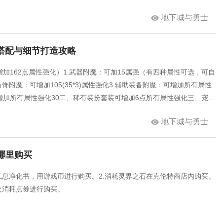
量打大牛，有钱的可以在活动的时候选择直接打大牛。4.再就是一些特
地下城与勇士
有可能爆别云无用，比如说孤独的枪手哈伊杰、人间界卡奴鲁克、强化界
就是爆史诗别云无用一定要选好角色，而且要一直刷下去，不然你换个
装备搭配与细节打造攻略
加162点属性强化）1.武器附魔：可加15属强（有四种属性可选，可自
饰附魔：可增加105(35*3)属性强化3.辅助装备附魔：可增加所有属性
：增加所有属性强化30二、稀有装扮套装可增加6点所有属性强化三、宠物
可增加40点属性强化2.宠物绿色装备也可选择所有属性强化 20四、公会勋
地下城与勇士
属性强化五、新春称号 新春附魔宝珠共计可增加30点属性强化六、结
以提升8点的全属性强化七、收集箱放
在哪里购买
气息净化书，用游戏币进行购买。2.消耗灵界之石在克伦特商店内购买。
处消耗点券进行购买。