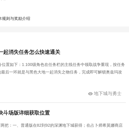
本规则与奖励介绍
地一起消失任务怎么快速通关
位置如下：1.100级角色在任务栏的主线任务中领取战争重现，按任务
务的最后一环就是与黑色大地一起消失之物任务，完成即可解锁奥兹玛攻
地下城与勇士
和决斗场版详细获取位置
刀有两把：一、普通版在82到92的深渊地下城获得；在占卜师希莫娜商店