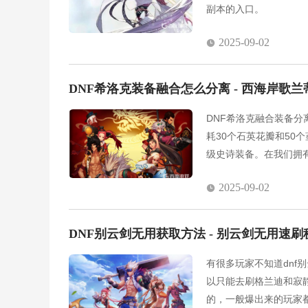
副本的入口。
2025-09-02
DNF希洛克装备融合怎么分离 - 西海岸歌
DNF希洛克融合装备
耗30个石英花瓣和50
级史诗装备。在我们拥
备上，然后再与新的希
2025-09-02
DNF别云剑无用获取方法 - 别云剑无用速刷
有很多玩家不知道dnf
以只能去刷格兰迪和寂
的，一般爆出来的玩家