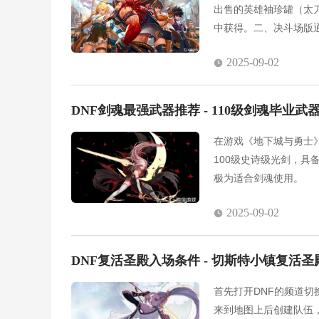
出售的英雄袖珍罐（太
中获得。二、决斗场版
器袖珍罐获得。
2025-09-02
DNF剑魂最强武器推荐 - 110级剑魂毕业
在游戏《地下城与勇士》
100级史诗级光剑，
极为适合剑魂使用。
2025-09-02
DNF复活圣殿入场条件 - 切斯特小镇复活
首先打开DNF的频道
来到地图上后创建队伍