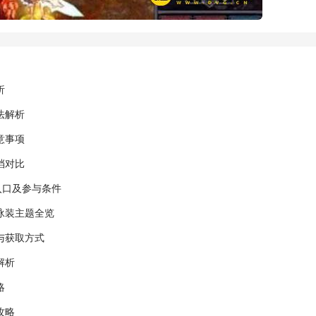
析
法解析
意事项
档对比
入口及参与条件
泳装主题全览
与获取方式
解析
略
攻略