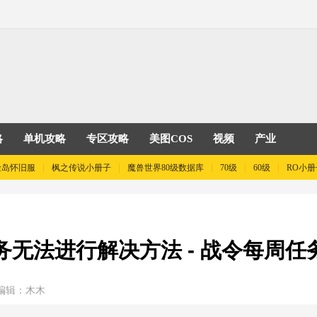
略
单机攻略
专区攻略
美图COS
视频
产业
险岛怀旧服
枫之传说小册子
魔兽世界80级数据库
70级
60级
RO小册
务无法进行解决方法 - 战令每周
编辑：木木