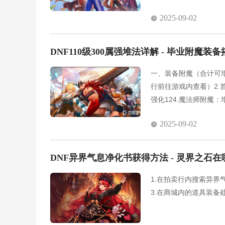
史诗爆率，还有就是尽
2025-09-02
定的NPC，最后再打
莫比斯。5.最后一个
DNF110级300属强堆法详解 - 毕业附魔
一、装备附魔（合计可增
行前往游戏内查看）2.首
强化124.魔法师附魔
1.新春宠物 附魔宝珠
2025-09-02
章守护珠可增加7点所有
婚后的婚房装饰奖励可
DNF异界气息净化书获得方法 - 灵界之石
1.在拍卖行内搜索异界
3.在商城内的道具装备