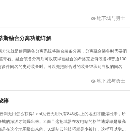
地下城与勇士
兰蒂斯融合分离功能详解
分离方法就是使用装备分离系统将融合装备分离，分离融合装备时需要消
个堇青石。融合装备分离后可以获得被融合的希洛克史诗装备和普通100
有多件同名的史诗装备时。可以先把融合过的装备继承到白板的同名装
洛克装备融合，这就可以省下30个紫英花瓣。
地下城与勇士
秘籍
别云剑无用怎么获得1.dnf别云无用只有84级以上的地图才能爆出来，所
静城的深渊才能爆出来。2.而且这把武器在发电站的格兰迪爆率是最高
都是在这个地图爆出来的。3.爆别云的技巧就是少被打，这样可以增加