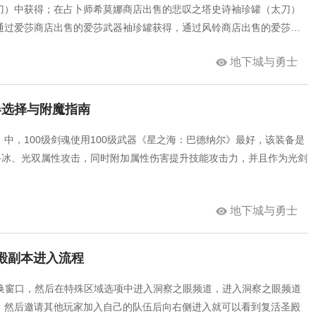
刀）中获得；在占卜师希莫娜商店出售的悲叹之塔史诗袖珍罐（太刀）
通过爱莎商店出售的爱莎武器袖珍罐获得，通过风铃商店出售的爱莎武
地下城与勇士
武器选择与附魔指南
中，100级剑魂使用100级武器《星之海：巴德纳尔》最好，该装备是
具备冰、光双属性攻击，同时附加属性伤害提升技能攻击力，并且作为光剑
地下城与勇士
圣殿副本进入流程
切换窗口，然后在特殊区域选项中进入洞察之眼频道，进入洞察之眼频道
，然后邀请其他玩家加入自己的队伍后向右侧进入就可以看到复活圣殿