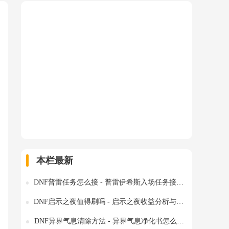
本栏最新
DNF普雷任务怎么接 - 普雷伊希斯入场任务接取地点与流程
DNF启示之夜值得刷吗 - 启示之夜收益分析与刷图建议
DNF异界气息清除方法 - 异界气息净化书怎么获得