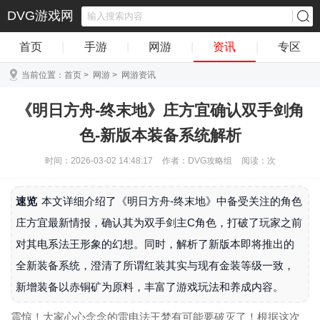
DVG游戏网
首页
|
手游
|
网游
|
资讯
|
专区
当前位置：
首页
>
网游
>
网游资讯
《明日方舟-终末地》庄方宜确认双手剑角
色-新版本装备系统解析
时间：2026-03-02 14:48:17
作者：DVG攻略组
阅读：
次
速览
本文详细介绍了《明日方舟-终末地》中备受关注的角色
庄方宜最新情报，确认其为双手剑主C角色，打破了玩家之前
对其电系法王形象的幻想。同时，解析了新版本即将推出的
全新装备系统，澄清了所谓红装其实与现有金装等级一致，
新增装备以赤铜矿为原料，丰富了游戏玩法和养成内容。
震惊！大家心心念念的雷电法王梦有可能要破灭了！根据这次