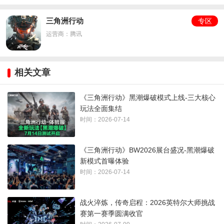
三角洲行动
专区
运营商：腾讯
相关文章
《三角洲行动》黑潮爆破模式上线-三大核心
玩法全面集结
时间：2026-07-14
这藏得挺深的彩蛋内容不长，但分量不轻。罗伊·斯米，也就是
蜂医，在游戏设定里是个27岁的英国军医，隶属于G.T.I.欧洲分
《三角洲行动》BW2026展台盛况-黑潮爆破
部。平时在战场上拿激素枪救人的那个家伙，在信里对自己的
新模式首曝体验
妻女说了一段话，至于那段话具体写了什么，官方没有全文公
时间：2026-07-14
开，但看过这段彩蛋的玩家在评论区基本统一口径：没想到能
被一个奶妈整破防。
战火淬炼，传奇启程：2026英特尔大师挑战
赛第一赛季圆满收官