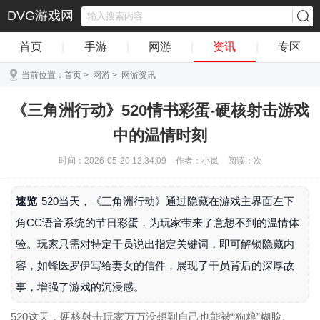
DVG游戏网
首页
|
手游
|
网游
|
资讯
|
专区
当前位置：
首页
>
网游
>
网游资讯
《三角洲行动》520情书彩蛋-硬核射击游戏
中的温情时刻
时间：2026-05-20 12:34:09
作者：小岚
阅读：
次
速览
520当天，《三角洲行动》通过隐藏在游戏主界面左下
角CC语音系统的节日彩蛋，为玩家带来了意想不到的温情体
验。玩家只需对特定干员说出指定关键词，即可解锁隐藏内
容，如蜂医罗伊写给妻女的信件，展现了干员背后的深厚故
事，增强了游戏的沉浸感。
520这天，硬核射击玩家万万没想到自己也能被“狗粮”糊脸。