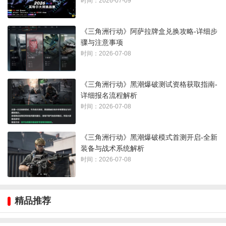
时间：2026-07-09
《三角洲行动》阿萨拉牌盒兑换攻略-详细步
骤与注意事项
时间：2026-07-08
这确实很反差，520这个节点，各大游戏厂商都在忙着出情侣皮
肤、推双人活动，三角洲却选择让你在战场上停下来，听一个
《三角洲行动》黑潮爆破测试资格获取指南-
军医对家人说几句话。阿萨拉小兵在战场上卖命冲锋，转头他
详细报名流程解析
自己的心上人在等他回去，也有干员会在夜深人静时写下对妈
时间：2026-07-08
妈的思念随着越来越多的彩蛋被发掘出来，玩家们直呼泪目。
《三角洲行动》黑潮爆破模式首测开启-全新
装备与战术系统解析
时间：2026-07-08
精品推荐