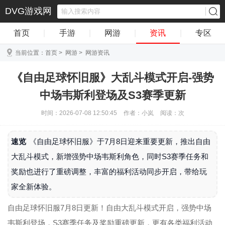
DVG游戏网
首页
|
手游
|
网游
|
资讯
|
专区
当前位置：
首页
>
网游
>
网游资讯
《自由足球怀旧服》大乱斗模式开启-强势
中场韦斯利登场及S3赛季更新
时间：2026-07-08 12:50:45
作者：小岚
阅读：
次
速览
《自由足球怀旧服》于7月8日迎来重要更新，推出自由
大乱斗模式，新增强势中场韦斯利角色，同时S3赛季任务和
奖励也进行了重磅调整，丰富的福利活动同步开启，带给玩
家全新体验。
自由足球怀旧服7月8日更新！自由大乱斗模式开启，强势中场
韦斯利登场，S3赛季任务及奖励重磅更新，更有各类福利活动