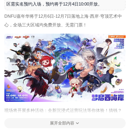
区需实名预约入场，预约将于12月4日10:00开放。
DNFU嘉年华将于12月6日-12月7日落地上海·西岸·穹顶艺术中
心，全场三大区域均免费开放、无需门票！
现场将开展多种活动：全新沉浸式运营玩法等你体验！搞钱？
升级？30+真人NPC 1v1互动，让每位勇士度过特别的“西海岸
展开全部内容
的一天”； DNF端游F1天王赛、DNF手游全国格斗大赛精彩开