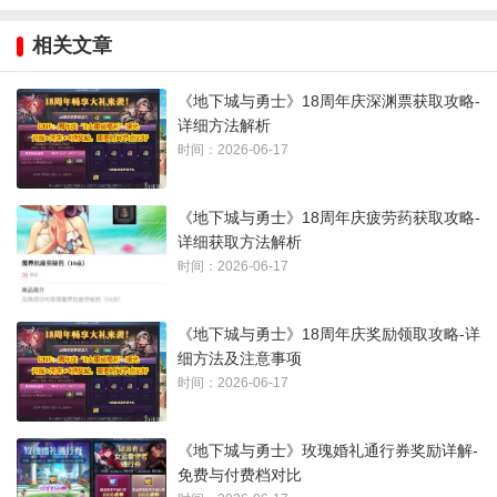
赛； 更有全明星COSER阵容闪耀西海岸，兔娘、花碎花、施梦
相关文章
露、走路摇zly等豪华组合经典返场！
《地下城与勇士》18周年庆深渊票获取攻略-
为保障每位玩家的体验，西海岸街区（穹顶中心内场）的体验
详细方法解析
需分时段、实名预约入场，前往西岸生活”小程序搜索“DNFU嘉
时间：2026-06-17
年华”即可预约，线上预约于12月4日10：00正式开放。
《地下城与勇士》18周年庆疲劳药获取攻略-
以下为官方公布的场地活动资料：
详细获取方法解析
时间：2026-06-17
《地下城与勇士》18周年庆奖励领取攻略-详
细方法及注意事项
时间：2026-06-17
《地下城与勇士》玫瑰婚礼通行券奖励详解-
免费与付费档对比