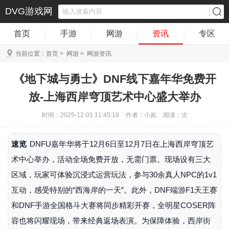
DVG游戏网
首页
|
手游
|
网游
|
资讯
|
专区
当前位置：
首页
>
网游
>
网游资讯
《地下城与勇士》DNF线下嘉年华免费开
放-上海西岸穹顶艺术中心盛大举办
时间：2025-12-01 11:45:18
作者：小岚
阅读：
次
速览
DNFU嘉年华将于12月6日至12月7日在上海西岸穹顶艺
术中心举办，活动全场免费开放，无需门票。现场设有三大
区域，玩家可体验沉浸式运营玩法，参与30余真人NPC的1v1
互动，感受特别的“西海岸的一天”。此外，DNF端游F1天王赛
和DNF手游全国格斗大赛将同步精彩开赛，全明星COSER阵
容也将闪耀现场，带来经典返场表演。为保障体验，西岸街