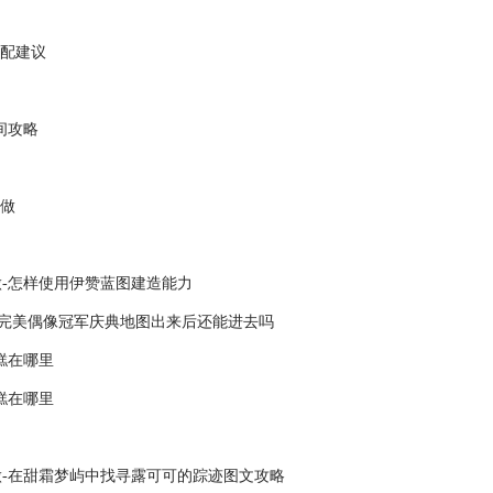
搭配建议
间攻略
么做
-怎样使用伊赞蓝图建造能力
-完美偶像冠军庆典地图出来后还能进去吗
糕在哪里
糕在哪里
-在甜霜梦屿中找寻露可可的踪迹图文攻略