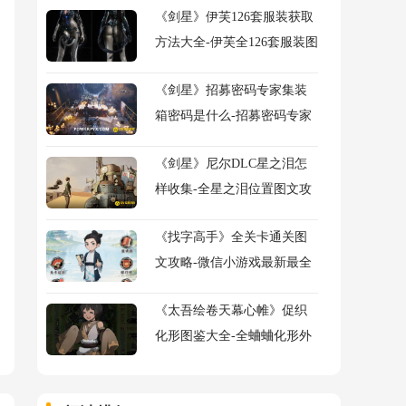
《剑星》伊芙126套服装获取
方法大全-伊芙全126套服装图
鉴及获得方法大全
《剑星》招募密码专家集装
箱密码是什么-招募密码专家
任务流程图文攻略
《剑星》尼尔DLC星之泪怎
样收集-全星之泪位置图文攻
略
《找字高手》全关卡通关图
文攻略-微信小游戏最新最全
关卡图文攻略
《太吾绘卷天幕心帷》促织
化形图鉴大全-全蛐蛐化形外
观属性助战指令图鉴大全