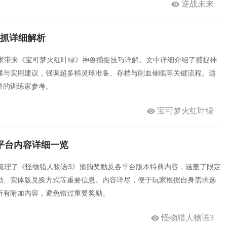
逆战未来
么抓详细解析
玩家带来《宝可梦火红叶绿》神兽捕捉技巧详解。文中详细介绍了捕捉神
骤与实用建议，强调超多精灵球准备、存档与削血催眠等关键流程。适
兽的训练家参考。
宝可梦火红叶绿
平台内容详细一览
家梳理了《怪物猎人物语3》预购奖励及各平台版本特典内容，涵盖了限定
bo奖励、实体版兑换方式等重要信息。内容详尽，便于玩家根据自身需求选
所有附加内容，避免错过重要奖励。
怪物猎人物语3