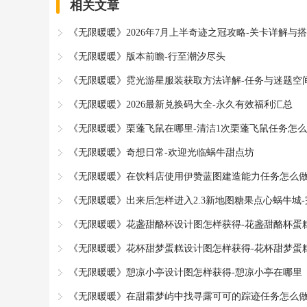
相关文章
《无限暖暖》2026年7月上半奇迹之冠攻略-关卡详解与
《无限暖暖》版本前瞻-行至潮汐尽头
《无限暖暖》霓光游星服装获取方法详解-任务与迷题空
《无限暖暖》2026最新兑换码大全-永久有效福利汇总
《无限暖暖》栗蓬飞鼠在哪里-清洁1次栗蓬飞鼠任务怎
《无限暖暖》奇想日常-欢迎光临蜗牛甜点坊
《无限暖暖》在饮料店使用伊赞蓝图建造能力任务怎么做
《无限暖暖》出来后怎样进入2.3新地图糖果点心蜗牛城
《无限暖暖》花盏甜酪杯设计图怎样获得-花盏甜酪杯蛋
《无限暖暖》花杯甜梦蛋糕设计图怎样获得-花杯甜梦蛋
《无限暖暖》憩凉小亭设计图怎样获得-憩凉小亭在哪里
《无限暖暖》在甜霜梦屿中找寻露可可的踪迹任务怎么做