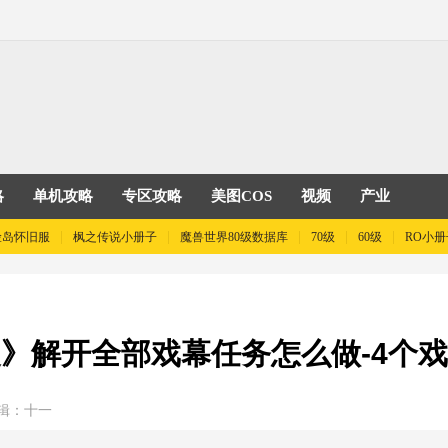
略
单机攻略
专区攻略
美图COS
视频
产业
险岛怀旧服
枫之传说小册子
魔兽世界80级数据库
70级
60级
RO小册
》解开全部戏幕任务怎么做-4个
辑：十一