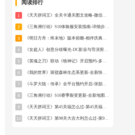
阅读排行
1
《天天拼词王》全关卡通关图文攻略-微信小游戏最新最全关卡通关图文攻略
2
《三角洲行动》S10体验服安装指南-详细步骤与注意事项
3
《明日方舟：终末地》版本前瞻-相伴庆典与新干员登场
4
《女超人》创意分歧曝光-DC影业与导演剪辑之争
5
《英魂之刃》联动《牧神记》开启预约-多款旧皮返场半价星陨龙坐骑限时秒杀
6
《我的世界》斑驳森林生态系更新-全新快照版本抢先体验开启
7
《斗罗大陆：传承》全平台预约开启-张韶涵领衔邀你破茧成神
8
《三角洲行动》S10赛季裂变更新-全新地图首领与联动福利
9
《天天拼词王》第45关福怎么过-第45关福找出16个常用字图文攻略
10
《天天拼词王》第98关大吉大利怎么过-第98关大吉大利找出26个常用字图文攻略