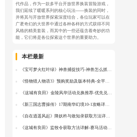
代作品，作为一款多平台开放世界换装冒险游戏，
我们延续了暖暖系列的核心玩法——换装的同时，
并将其与开放世界探索深度结合，各位玩家可以在
广袤奇幻的大世界中通过各种各样的方式获得不同
风格的精美套装，而其中的一些还蕴含着奇妙的功
能，它们将是各位探索这个世界的重要助力。
本栏最新
《宝可梦火红叶绿》神兽捕捉技巧-神兽怎么抓详细解析
《怪物猎人物语3》预购奖励及版本特典-全平台内容详细一览
《这城有良田》金陵风华活动兑换推荐-优先兑换指南
《新三国志曹操传》17期南华幻境10-1攻略详解-快速通关技巧
《自在逍遥风起》降妖杵与敛知录获取方法详解-物品获取指南
《这城有良田》监牧令获取方法详解-赛马活动奖励指南