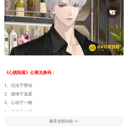
《心跳陷落》公测兑换码：
1、沉沦于悸动
2、缱绻于温柔
3、心动于一吻
4、情落于一瞬
5、欢迎新局长
展开全部内容