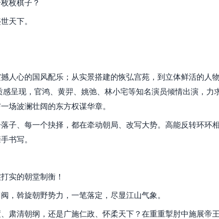
一枚枚棋子？
盛世天下。
震撼人心的国风配乐；从实景搭建的恢弘宫苑，到立体鲜活的人
K质感呈现，官鸿、黄羿、姚弛、林小宅等知名演员倾情出演，力
与一场波澜壮阔的东方权谋华章。
步落子、每一个抉择，都在牵动朝局、改写大势。高能反转环环
亲手书写。
实打实的朝堂制衡！
门阀，斡旋朝野势力，一笔落定，尽显江山气象。
度、肃清朝纲，还是广施仁政、怀柔天下？在重重掣肘中施展帝