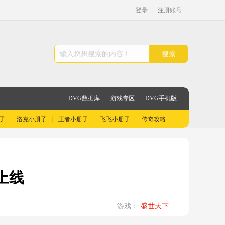
登录
|
注册账号
搜索
DVG数据库
游戏专区
DVG手机版
子
洛克小册子
王者小册子
飞飞小册子
传奇攻略
上线
游戏：
盛世天下