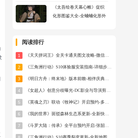
《太吾绘卷天幕心帷》促织
化形图鉴大全-全蛐蛐化形外
观属性助战指令图鉴大全
阅读排行
物
1
《天天拼词王》全关卡通关图文攻略-微信小游戏最新最全关卡通关图文攻略
求
2
《三角洲行动》S10体验服安装指南-详细步骤与注意事项
相
3
《明日方舟：终末地》版本前瞻-相伴庆典与新干员登场
4
《女超人》创意分歧曝光-DC影业与导演剪辑之争
5
《英魂之刃》联动《牧神记》开启预约-多款旧皮返场半价星陨龙坐骑限时秒杀
6
《我的世界》斑驳森林生态系更新-全新快照版本抢先体验开启
7
《斗罗大陆：传承》全平台预约开启-张韶涵领衔邀你破茧成神
王
8
《三角洲行动》S10赛季裂变更新-全新地图首领与联动福利