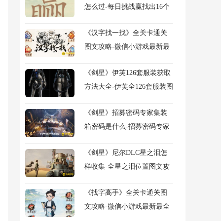
怎么过-每日挑战赢找出16个
常用字图文攻略
《汉字找一找》全关卡通关
图文攻略-微信小游戏最新最
全关卡图文攻略
《剑星》伊芙126套服装获取
方法大全-伊芙全126套服装图
鉴及获得方法大全
《剑星》招募密码专家集装
箱密码是什么-招募密码专家
任务流程图文攻略
《剑星》尼尔DLC星之泪怎
样收集-全星之泪位置图文攻
略
《找字高手》全关卡通关图
文攻略-微信小游戏最新最全
关卡图文攻略