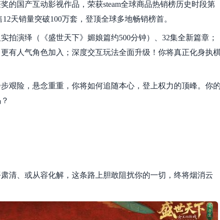
的国产互动影视作品，荣获steam全球商品热销榜历史时段第
12天销量突破100万套，登顶全球多地畅销榜首。
人实拍演绎（《盛世天下》媚娘篇约500分钟）、32集全新篇章；
，更有人气角色加入；深度交互玩法全面升级！你将真正化身执
步步艰险，悬念重重，你将如何追随本心，登上权力的顶峰。你
吗？
平肃清、或从容化解，这条路上胆敢阻扰你的一切，终将烟消云