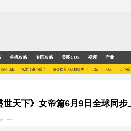
略
单机攻略
专区攻略
美图COS
视频
产业
险岛怀旧服
枫之传说小册子
魔兽世界80级数据库
70级
60级
RO小册
盛世天下》女帝篇6月9日全球同步
辑：十一