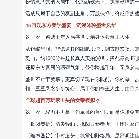
份情意悉数纳入局中，化为勘破天下、执掌乾坤的
活成只属于自己的爽剧主角，万般抉择，终成你的
4K再现东方美学盛宴，沉浸体验盛世风华
这一次，跨越千年入局盛世，亲身体验帝王人生！
从锦缎华服、非遗道具的细腻肌理，到古韵悠扬、
刻画。约1000分钟超长真人实拍演绎，搭配最高4
还原东方宫阙的磅礴气象，带你跨越千年，亲身参
盛世不止于荧幕，更真切呈现在你眼前。你的每一
扣，重重悬念步步惊心，属于你的帝王人生，由你
全球超百万玩家上头的女帝模拟器
这一次，权力不再是一句单薄的台词，而是你指尖
【批阅奏折】指尖轻触，批阅万卷奏折。平衡世家
【颁布圣旨】审时度势，执掌朝野格局。是严明法