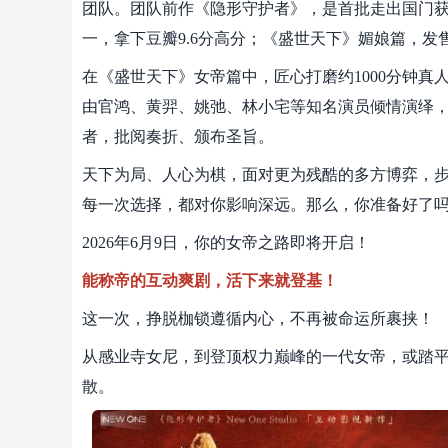
团队。团队前作《隐形守护者》，是首批走出国门获奖
一，拿下豆瓣9.6分高分；《盛世天下》媚娘篇，发售
在《盛世天下》女帝篇中，匠心打磨约1000分钟真
由官鸿、黄羿、姚弛、林小宅等知名演员倾情演绎
者，批阅奏折、颁布圣旨。
天下为局、人心为棋，面对更为残酷的多方博弈，
每一次选择，都对你影响深远。那么，你准备好了
2026年6月9日，你的女帝之路即将开启！
能称帝的互动爽剧，活下来就登基！
这一次，挣脱枷锁遵循内心，不再被命运所裹挟！
从感业寺女尼，到登顶权力巅峰的一代女帝，或踏
散。