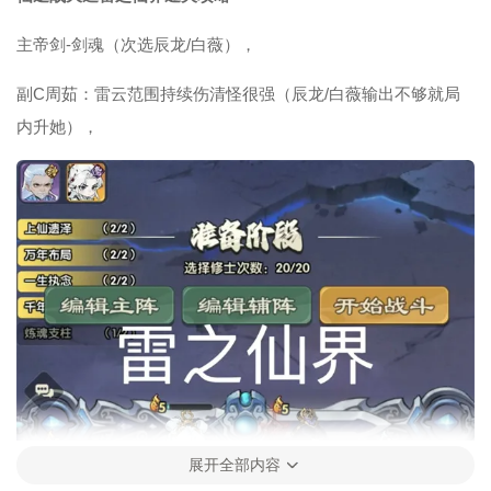
主帝剑-剑魂（次选辰龙/白薇），
副C周茹：雷云范围持续伤清怪很强（辰龙/白薇输出不够就局
内升她），
展开全部内容