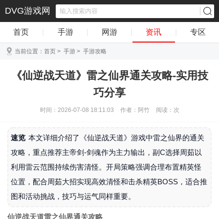
DVG游戏网
首页
|
手游
|
网游
|
资讯
|
专区
当前位置：
首页
>
手游
>
手游攻略
《仙逆战天道》雷之仙界通关攻略-实用技
巧分享
时间：2026-07-08 18:11:03
作者：阿竹
阅读：
次
速览
本文详细介绍了《仙逆战天道》游戏中雷之仙界的通关
攻略，重点推荐主帝剑-剑魂作为主力输出，副C选择周茹以
利用雷云范围持续伤害清怪。开局策略强调合理布置精英怪
位置，配合周茹大招实现高效清怪和击杀精英BOSS，适合推
图和活动挑战，技巧与运气同样重要。
仙逆战天道雷之仙界通关攻略