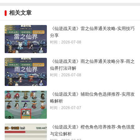
相关文章
《仙逆战天道》雷之仙界通关攻略-实用技巧
分享
开局尽量刷出两个精英怪在一条路，或间距一条弹道，使周茹
时间：2026-07-08
开大招时有机会一清怪一边打精英boss，
《仙逆战天道》雨之仙界通关攻略分享-雨之
不管推图还是活动非常考验技巧和运气！（多试几次总可以）
仙界打法详解
时间：2026-07-08
游戏地址：仙逆战天道
《仙逆战天道》辅助位角色选择推荐-实用攻
以上为雷之仙界的核心通关策略，合理搭配主副输出和精英怪
略解析
布置，能够有效提升通关效率，建议玩家多加练习以掌握技
时间：2026-07-07
巧。
《仙逆战天道》橙色角色培养推荐-角色强度
与定位解析