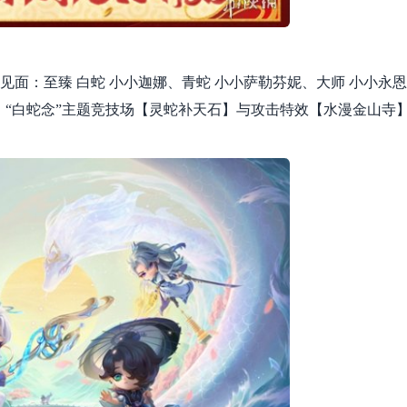
见面：至臻 白蛇 小小迦娜、青蛇 小小萨勒芬妮、大师 小小永恩
，“白蛇念”主题竞技场【灵蛇补天石】与攻击特效【水漫金山寺