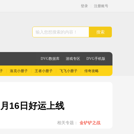
登录
|
注册账号
搜索
DVG数据库
游戏专区
DVG手机版
子
洛克小册子
王者小册子
飞飞小册子
传奇攻略
月16日好运上线
相关专题：
金铲铲之战