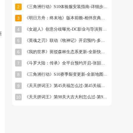
2
《三角洲行动》S10体验服安装指南-详细步骤与注意事项
3
《明日方舟：终末地》版本前瞻-相伴庆典与新干员登场
4
《女超人》创意分歧曝光-DC影业与导演剪辑之争
新
5
《英魂之刃》联动《牧神记》开启预约-多款旧皮返场半价星陨龙坐骑限时秒杀
6
《我的世界》斑驳森林生态系更新-全新快照版本抢先体验开启
7
《斗罗大陆：传承》全平台预约开启-张韶涵领衔邀你破茧成神
8
《三角洲行动》S10赛季裂变更新-全新地图首领与联动福利
9
《天天拼词王》第45关福怎么过-第45关福找出16个常用字图文攻略
10
《天天拼词王》第98关大吉大利怎么过-第98关大吉大利找出26个常用字图文攻略