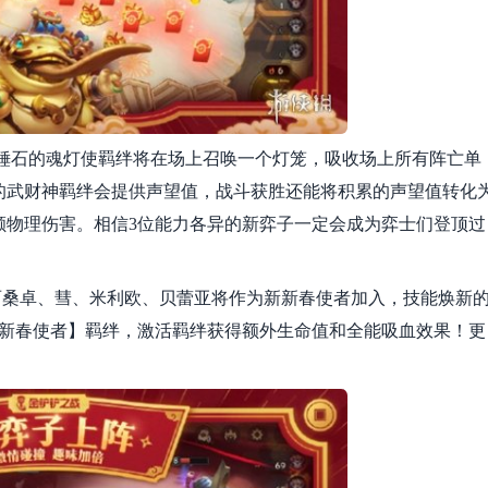
锤石的魂灯使羁绊将在场上召唤一个灯笼，吸收场上所有阵亡单
的武财神羁绊会提供声望值，战斗获胜还能将积累的声望值转化
额物理伤害。相信3位能力各异的新弈子一定会成为弈士们登顶过
丽桑卓、彗、米利欧、贝蕾亚将作为新新春使者加入，技能焕新
2新春使者】羁绊，激活羁绊获得额外生命值和全能吸血效果！更