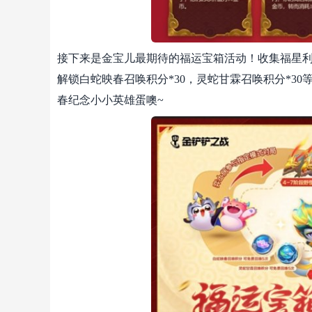
接下来是金宝儿最期待的福运宝箱活动！收集福星利
解锁白蛇映春召唤积分*30，灵蛇甘霖召唤积分*3
春纪念小小英雄蛋噢~