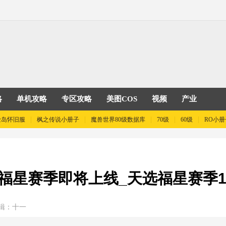
略
单机攻略
专区攻略
美图COS
视频
产业
险岛怀旧服
枫之传说小册子
魔兽世界80级数据库
70级
60级
RO小册
福星赛季即将上线_天选福星赛季1
辑：十一