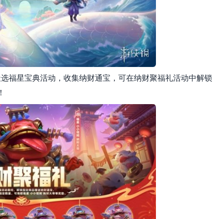
天选福星宝典活动，收集纳财通宝，可在纳财聚福礼活动中解锁
！