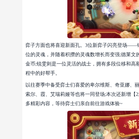
弈子方面也将喜迎新面孔。3位新弈子闪亮登场——
位的灵魂，并随着积攒的灵魂数增长而变强;德莱文
金币;锐雯则是一位灵活的战士，拥有多段位移和高
程中的好帮手。
以往赛季中备受弈士们喜爱的卑尔维斯、奇亚娜、
索尔、霞、艾瑞莉娅等也将一同登场;本次还新增【
多精彩内容，等待弈士们亲自前往游戏体验~