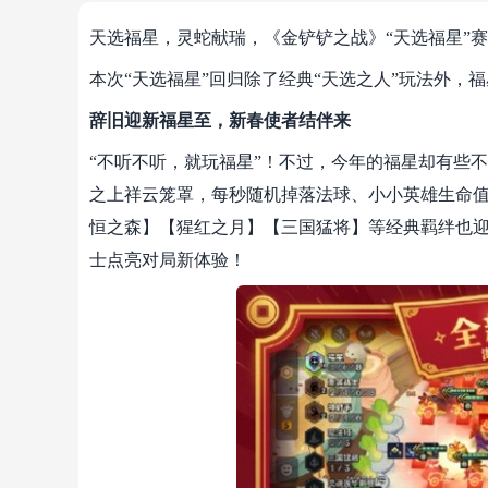
天选福星，灵蛇献瑞，《金铲铲之战》“天选福星”赛
本次“天选福星”回归除了经典“天选之人”玩法外，
辞旧迎新福星至，新春使者结伴来
“不听不听，就玩福星”！不过，今年的福星却有些不一
之上祥云笼罩，每秒随机掉落法球、小小英雄生命
恒之森】【猩红之月】【三国猛将】等经典羁绊也迎
士点亮对局新体验！