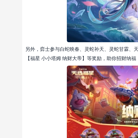
另外，弈士参与白蛇映春、灵蛇补天、灵蛇甘霖、
【福星 小小塔姆 纳财大帝】等奖励，助你招财纳福