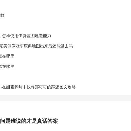
么做
-怎样使用伊赞蓝图建造能力
-完美偶像冠军庆典地图出来后还能进去吗
糕在哪里
糕在哪里
-在甜霜梦屿中找寻露可可的踪迹图文攻略
尔问题谁说的才是真话答案