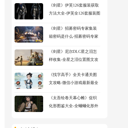
《剑星》伊芙126套服装获取
方法大全-伊芙全126套服装图
鉴及获得方法大全
《剑星》招募密码专家集装
箱密码是什么-招募密码专家
任务流程图文攻略
《剑星》尼尔DLC星之泪怎
样收集-全星之泪位置图文攻
略
《找字高手》全关卡通关图
文攻略-微信小游戏最新最全
关卡图文攻略
《太吾绘卷天幕心帷》促织
化形图鉴大全-全蛐蛐化形外
观属性助战指令图鉴大全