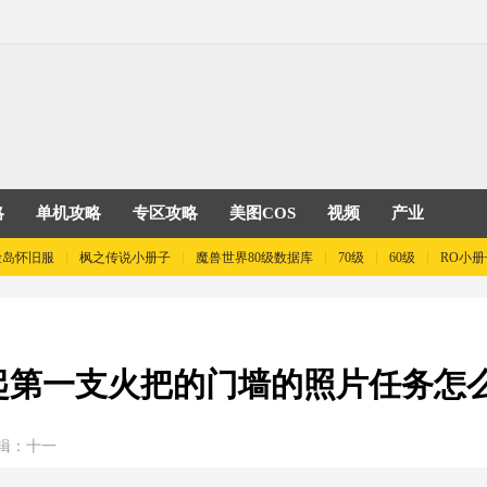
略
单机攻略
专区攻略
美图COS
视频
产业
险岛怀旧服
枫之传说小册子
魔兽世界80级数据库
70级
60级
RO小册
起第一支火把的门墙的照片任务怎么
辑：十一