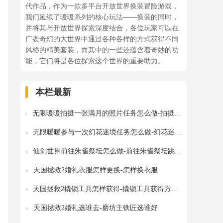
代作品，作为一款多平台开放世界换装冒险游戏，
我们延续了暖暖系列的核心玩法——换装的同时，
并将其与开放世界探索深度结合，各位玩家可以在
广袤奇幻的大世界中通过各种各样的方式获得不同
风格的精美套装，而其中的一些还蕴含着奇妙的功
能，它们将是各位探索这个世界的重要助力。
本栏最新
无限暖暖拍摄一张满月的照片任务怎么做-拍摄一张满月的照片在哪里拍摄
无限暖暖参与一次幻花迷境任务怎么做-幻花迷境在哪里
仙剑世界前往朱雀祭坛怎么做-前往朱雀祭坛跳不上怎么办
天国拯救2婚礼衣服怎样更换-怎样换衣服
天国拯救2撬锁工具怎样获得-撬锁工具获得方法图文攻略
天国拯救2婚礼选谁去-磨坊主铁匠选谁好