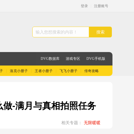
登录
|
注册账号
搜索
DVG数据库
游戏专区
DVG手机版
子
洛克小册子
王者小册子
飞飞小册子
传奇攻略
做-满月与真相拍照任务
相关专题：
无限暖暖