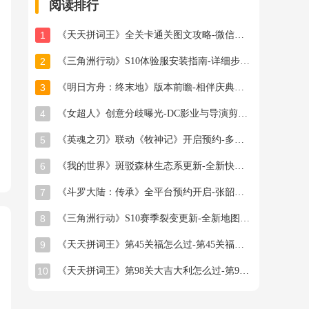
阅读排行
1
《天天拼词王》全关卡通关图文攻略-微信小游戏最新最全关卡通关图文攻略
2
《三角洲行动》S10体验服安装指南-详细步骤与注意事项
3
《明日方舟：终末地》版本前瞻-相伴庆典与新干员登场
4
《女超人》创意分歧曝光-DC影业与导演剪辑之争
5
《英魂之刃》联动《牧神记》开启预约-多款旧皮返场半价星陨龙坐骑限时秒杀
6
《我的世界》斑驳森林生态系更新-全新快照版本抢先体验开启
7
《斗罗大陆：传承》全平台预约开启-张韶涵领衔邀你破茧成神
8
《三角洲行动》S10赛季裂变更新-全新地图首领与联动福利
9
《天天拼词王》第45关福怎么过-第45关福找出16个常用字图文攻略
10
《天天拼词王》第98关大吉大利怎么过-第98关大吉大利找出26个常用字图文攻略