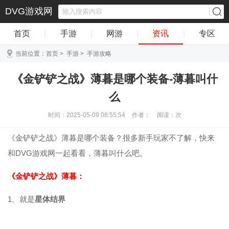
DVG游戏网
首页
|
手游
|
网游
|
资讯
|
专区
当前位置：
首页
>
手游
>
手游攻略
《金铲铲之战》薄暮是哪个装备-薄暮叫什
么
时间：2025-05-09 08:55:54
作者：
阅读：
次
《金铲铲之战》薄暮是哪个装备？很多新手玩家不了解，快来
和DVG游戏网一起看看，薄暮叫什么吧。
《金铲铲之战》薄暮：
1、就是
星体结界