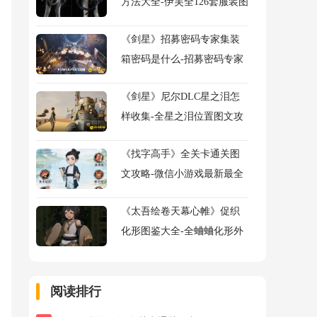
方法大全-伊芙全126套服装图
鉴及获得方法大全
《剑星》招募密码专家集装
箱密码是什么-招募密码专家
任务流程图文攻略
《剑星》尼尔DLC星之泪怎
样收集-全星之泪位置图文攻
略
《找字高手》全关卡通关图
文攻略-微信小游戏最新最全
关卡图文攻略
《太吾绘卷天幕心帷》促织
化形图鉴大全-全蛐蛐化形外
观属性助战指令图鉴大全
阅读排行