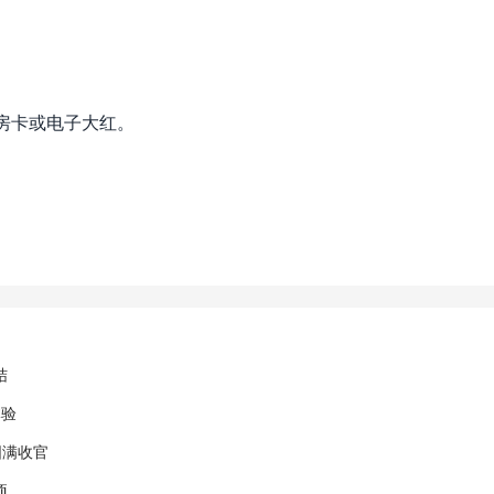
房卡或电子大红。
结
体验
圆满收官
项