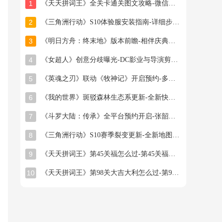
1
《天天拼词王》全关卡通关图文攻略-微信小游戏最新最全关卡通关图文攻略
2
《三角洲行动》S10体验服安装指南-详细步骤与注意事项
3
《明日方舟：终末地》版本前瞻-相伴庆典与新干员登场
4
《女超人》创意分歧曝光-DC影业与导演剪辑之争
5
《英魂之刃》联动《牧神记》开启预约-多款旧皮返场半价星陨龙坐骑限时秒杀
6
《我的世界》斑驳森林生态系更新-全新快照版本抢先体验开启
7
《斗罗大陆：传承》全平台预约开启-张韶涵领衔邀你破茧成神
8
《三角洲行动》S10赛季裂变更新-全新地图首领与联动福利
9
《天天拼词王》第45关福怎么过-第45关福找出16个常用字图文攻略
10
《天天拼词王》第98关大吉大利怎么过-第98关大吉大利找出26个常用字图文攻略