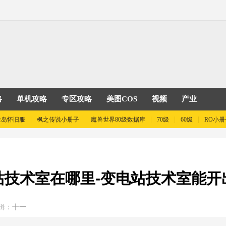
略
单机攻略
专区攻略
美图COS
视频
产业
险岛怀旧服
枫之传说小册子
魔兽世界80级数据库
70级
60级
RO小册
站技术室在哪里-变电站技术室能开
辑：十一