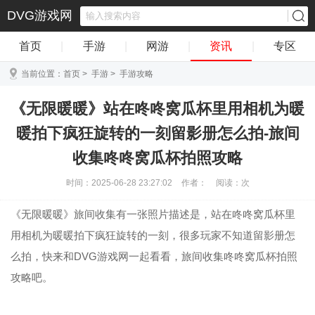
DVG游戏网
首页
|
手游
|
网游
|
资讯
|
专区
当前位置：
首页
>
手游
>
手游攻略
《无限暖暖》站在咚咚窝瓜杯里用相机为暖
暖拍下疯狂旋转的一刻留影册怎么拍-旅间
收集咚咚窝瓜杯拍照攻略
时间：2025-06-28 23:27:02
作者：
阅读：
次
《无限暖暖》旅间收集有一张照片描述是，站在咚咚窝瓜杯里
用相机为暖暖拍下疯狂旋转的一刻，很多玩家不知道留影册怎
么拍，快来和DVG游戏网一起看看，旅间收集咚咚窝瓜杯拍照
攻略吧。