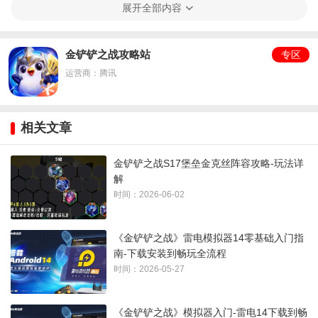
展开全部内容
金铲铲之战攻略站
专区
三、强化果实
运营商：腾讯
1、
巨像：
占用2个弈子栏位。获得生命值、伤害减免、和伤害
增幅。
相关文章
2、
最终形态：
在5-2回合之后，如果该弈子在战斗开始时已经3
金铲铲之战S17堡垒金克丝阵容攻略-玩法详
星，则变成4星。
解
时间：2026-06-02
3、
哥斯拉坦克：
获得20%最大生命值并且体型变大。在15秒
后，将所有敌人眩1.5秒。
《金铲铲之战》雷电模拟器14零基础入门指
4、
最大活力：
战斗开始时，获得35永久生命值。该弈子每存活
南-下载安装到畅玩全流程
时间：2026-05-27
10秒，获得额外的10永久生命值。
四、强化符文
《金铲铲之战》模拟器入门-雷电14下载到畅