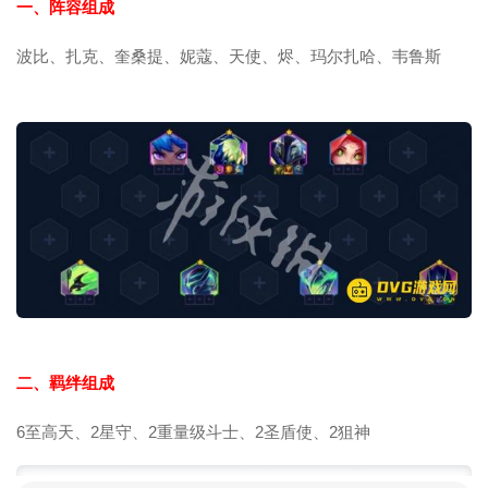
一、阵容组成
波比、扎克、奎桑提、妮蔻、天使、烬、玛尔扎哈、韦鲁斯
二、羁绊组成
6至高天、2星守、2重量级斗士、2圣盾使、2狙神