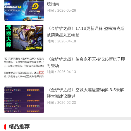
玩指南
专属海克斯完美强化必选，其余选择战力类最佳。
时间：2026-05-26
《金铲铲之战》17.1B更新详解-盗宗海克斯
被禁新星九五崛起
时间：2026-04-18
五、核心装备推荐
《金铲铲之战》传奇永不灭-铲S16新棋子即
1、
扎克：
法爆、正义之手、大天使
将登场
时间：2026-04-13
2、
奎桑提：
狂徒、日炎、冰甲
3、
韦鲁斯：
无尽、轻语、青龙刀
《金铲铲之战》空城大嘴运营详解-3-5未解
锁大嘴建议跳过
时间：2026-02-23
精品推荐