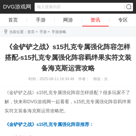
DVG游戏网
首页
|
手游
|
网游
|
资讯
|
专区
当前位置：
首页
>
手游
>
手游攻略
《金铲铲之战》s15扎克专属强化阵容怎样
搭配-s15扎克专属强化阵容羁绊果实符文装
备海克斯运营攻略
时间：2025-08-11 16:34:46
作者：
阅读：
次
《金铲铲之战》s15扎克专属强化阵容怎样搭配？很多玩家不了
解，快来和DVG游戏网一起看看，s15扎克专属强化阵容羁绊果
实符文装备海克斯运营攻略把。
《金铲铲之战》s15扎克专属强化阵容推荐：