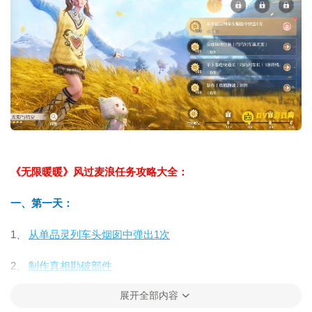
《无限暖暖》风过麦浪任务攻略大全：
一、第一天：
1、
从单品灵列车头烟囱中弹出1次
2、
制作真相勘破部件
展开全部内容
3、
完成风物任务鸣鸣列车谋杀案