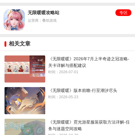
4、
不下车连续通关鸣鸣列车长3条路线
无限暖暖攻略站
专区
二、第二天：
运营商：叠纸游戏
1、
完成逸事任务是布布就来榨汁一百桶
相关文章
2、
通关寻访旧窖遗香第1关
《无限暖暖》2026年7月上半奇迹之冠攻略-
3、
拜访1次其他搭配师的家园
关卡详解与搭配建议
时间：2026-07-01
4、
成功找到2个走散的史丢丢
三、第三天：
《无限暖暖》版本前瞻-行至潮汐尽头
时间：2026-05-23
1、
完成风物任务暖暖探案集丰收的秘密
2、
服装等级提升50级
《无限暖暖》霓光游星服装获取方法详解-任
务与迷题空间攻略
3、
虹染1次服装部件并保存