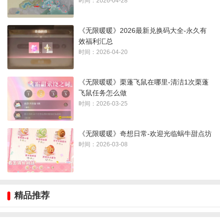
时间：2026-04-28
4、
在性感天王挑战中获得优秀及以上评价
《无限暖暖》2026最新兑换码大全-永久有
四、第四天：
效福利汇总
时间：2026-04-20
1、
通关寻访旧窖遗香前4关
2、
完成丰饶依旧全部任务
《无限暖暖》栗蓬飞鼠在哪里-清洁1次栗蓬
飞鼠任务怎么做
3、
累计消耗2000点活跃能量
时间：2026-03-25
4、
成功找到5个走散的史丢丢
《无限暖暖》奇想日常-欢迎光临蜗牛甜点坊
时间：2026-03-08
精品推荐