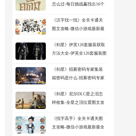
怎么过-每日挑战赢找出16个
常用字图文攻略
《汉字找一找》全关卡通关
图文攻略-微信小游戏最新最
全关卡图文攻略
《剑星》伊芙126套服装获取
方法大全-伊芙全126套服装图
鉴及获得方法大全
《剑星》招募密码专家集装
箱密码是什么-招募密码专家
任务流程图文攻略
《剑星》尼尔DLC星之泪怎
样收集-全星之泪位置图文攻
略
《找字高手》全关卡通关图
文攻略-微信小游戏最新最全
关卡图文攻略