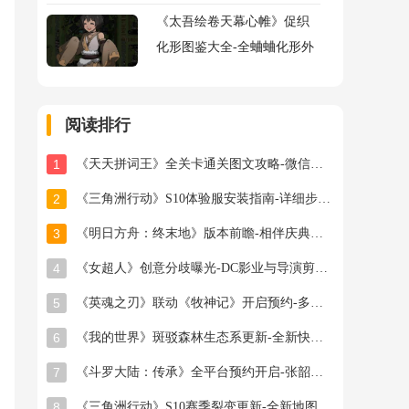
《太吾绘卷天幕心帷》促织
化形图鉴大全-全蛐蛐化形外
观属性助战指令图鉴大全
阅读排行
1
《天天拼词王》全关卡通关图文攻略-微信小游戏最新最全关卡通关图文攻略
2
《三角洲行动》S10体验服安装指南-详细步骤与注意事项
3
《明日方舟：终末地》版本前瞻-相伴庆典与新干员登场
4
《女超人》创意分歧曝光-DC影业与导演剪辑之争
5
《英魂之刃》联动《牧神记》开启预约-多款旧皮返场半价星陨龙坐骑限时秒杀
6
《我的世界》斑驳森林生态系更新-全新快照版本抢先体验开启
7
《斗罗大陆：传承》全平台预约开启-张韶涵领衔邀你破茧成神
8
《三角洲行动》S10赛季裂变更新-全新地图首领与联动福利