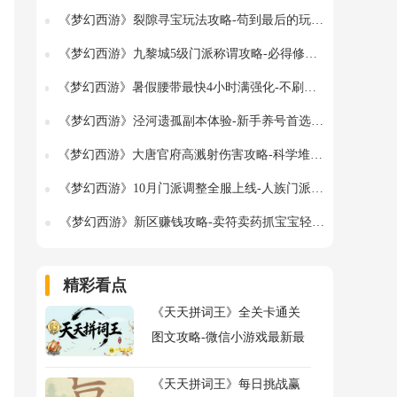
《梦幻西游》裂隙寻宝玩法攻略-苟到最后的玩家才是王者
《梦幻西游》九黎城5级门派称谓攻略-必得修炼果与如意丹
《梦幻西游》暑假腰带最快4小时满强化-不刷环不打副本轻松获得
《梦幻西游》泾河遗孤副本体验-新手养号首选副本详解
《梦幻西游》大唐官府高溅射伤害攻略-科学堆暴击与山河画境玩法解析
《梦幻西游》10月门派调整全服上线-人族门派任务经脉点法详解
《梦幻西游》新区赚钱攻略-卖符卖药抓宝宝轻松致富
精彩看点
《天天拼词王》全关卡通关
图文攻略-微信小游戏最新最
全关卡通关图文攻略
《天天拼词王》每日挑战赢