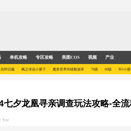
略
单机攻略
专区攻略
美图COS
视频
产业
险岛怀旧服
枫之传说小册子
魔兽世界80级数据库
70级
60级
RO小册
24七夕龙凰寻亲调查玩法攻略-全
Yzz