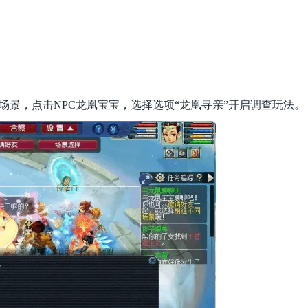
。
场景，点击NPC龙凰宝宝，选择选项“龙凰寻亲”开启调查玩法。