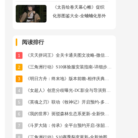
《太吾绘卷天幕心帷》促织
化形图鉴大全-全蛐蛐化形外
观属性助战指令图鉴大全
阅读排行
1
《天天拼词王》全关卡通关图文攻略-微信小游戏最新最全关卡通关图文攻略
2
《三角洲行动》S10体验服安装指南-详细步骤与注意事项
3
《明日方舟：终末地》版本前瞻-相伴庆典与新干员登场
4
《女超人》创意分歧曝光-DC影业与导演剪辑之争
5
《英魂之刃》联动《牧神记》开启预约-多款旧皮返场半价星陨龙坐骑限时秒杀
6
《我的世界》斑驳森林生态系更新-全新快照版本抢先体验开启
7
《斗罗大陆：传承》全平台预约开启-张韶涵领衔邀你破茧成神
8
《三角洲行动》S10赛季裂变更新-全新地图首领与联动福利