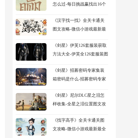
怎么过-每日挑战赢找出16个
常用字图文攻略
《汉字找一找》全关卡通关
图文攻略-微信小游戏最新最
全关卡图文攻略
《剑星》伊芙126套服装获取
方法大全-伊芙全126套服装图
鉴及获得方法大全
《剑星》招募密码专家集装
箱密码是什么-招募密码专家
任务流程图文攻略
《剑星》尼尔DLC星之泪怎
样收集-全星之泪位置图文攻
略
《找字高手》全关卡通关图
文攻略-微信小游戏最新最全
关卡图文攻略