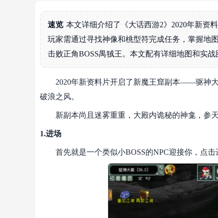
速览
本文详细介绍了《大话西游2》2020年新
玩家需通过寻找神像和桃型符完成任务，掌握地
击败正角BOSS禺狨王。本文配有详细地图和实
2020年新资料片开启了新魔王窟副本——驱神
破浪之风。
新副本尚且迷雾重重，大殿内诡秘的神龛，参天古
1.进场
首先就是一个类似小BOSS的NPC迎接你，点击