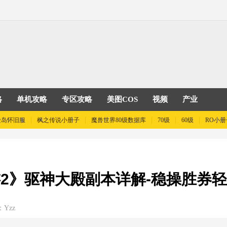
略
单机攻略
专区攻略
美图COS
视频
产业
险岛怀旧服
枫之传说小册子
魔兽世界80级数据库
70级
60级
RO小册
2》驱神大殿副本详解-稳操胜券
Yzz