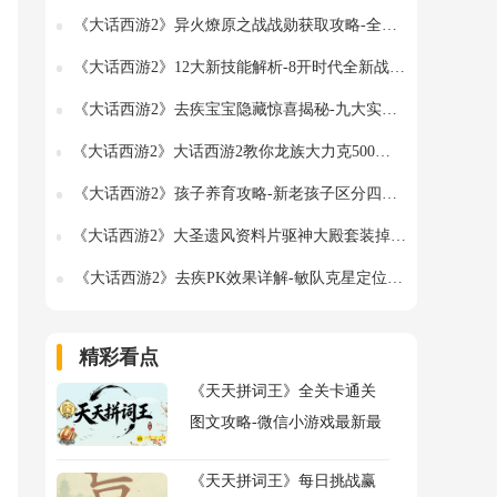
《大话西游2》异火燎原之战战勋获取攻略-全面玩法解析
《大话西游2》12大新技能解析-8开时代全新战斗体系详解
《大话西游2》去疾宝宝隐藏惊喜揭秘-九大实用发现分享
《大话西游2》大话西游2教你龙族大力克500满属性装备怎么搭-要点汇总
《大话西游2》孩子养育攻略-新老孩子区分四大方法详解
《大话西游2》大圣遗风资料片驱神大殿套装掉落详解-全面解析驱神大殿装备
《大话西游2》去疾PK效果详解-敏队克星定位分析
精彩看点
《天天拼词王》全关卡通关
图文攻略-微信小游戏最新最
全关卡通关图文攻略
《天天拼词王》每日挑战赢