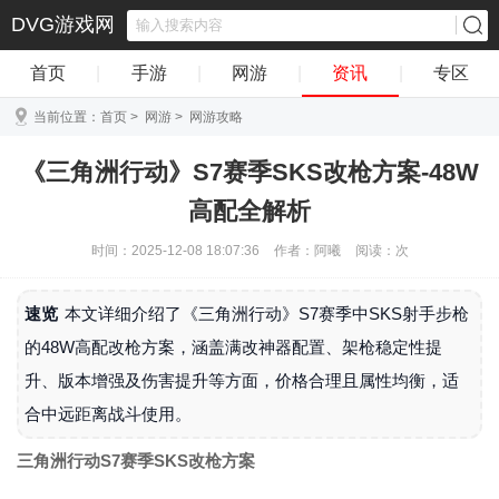
DVG游戏网
首页
|
手游
|
网游
|
资讯
|
专区
当前位置：
首页
>
网游
>
网游攻略
《三角洲行动》S7赛季SKS改枪方案-48W
高配全解析
时间：2025-12-08 18:07:36
作者：阿曦
阅读：
次
速览
本文详细介绍了《三角洲行动》S7赛季中SKS射手步枪
的48W高配改枪方案，涵盖满改神器配置、架枪稳定性提
升、版本增强及伤害提升等方面，价格合理且属性均衡，适
合中远距离战斗使用。
三角洲行动S7赛季SKS改枪方案