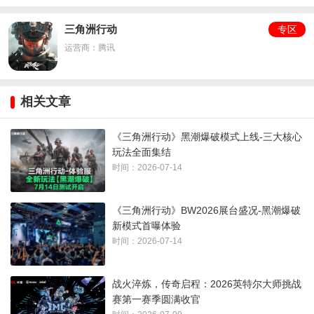
改装属性：
三角洲行动
专区
运营商：腾讯
相关文章
《三角洲行动》黑潮爆破模式上线-三大核心
玩法全面集结
时间：2026-07-14
《三角洲行动》BW2026展台盛况-黑潮爆破
新模式首曝体验
配件效果：
时间：2026-07-14
沙暴垂直补偿器（价格：46144）
战火淬炼，传奇启程：2026英特尔大师挑战
赛第一赛季圆满收官