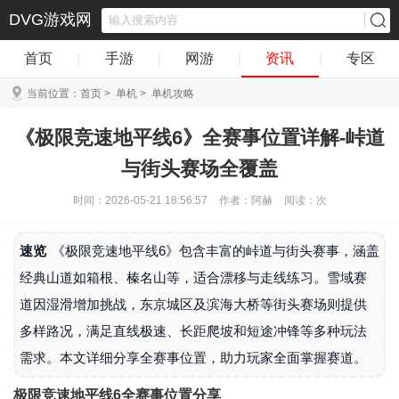
DVG游戏网
首页
|
手游
|
网游
|
资讯
|
专区
当前位置：
首页
>
单机
>
单机攻略
《极限竞速地平线6》全赛事位置详解-峠道
与街头赛场全覆盖
时间：2026-05-21 18:56:57
作者：阿赫
阅读：
次
速览
《极限竞速地平线6》包含丰富的峠道与街头赛事，涵盖
经典山道如箱根、榛名山等，适合漂移与走线练习。雪域赛
道因湿滑增加挑战，东京城区及滨海大桥等街头赛场则提供
多样路况，满足直线极速、长距爬坡和短途冲锋等多种玩法
需求。本文详细分享全赛事位置，助力玩家全面掌握赛道。
极限竞速地平线6全赛事位置分享