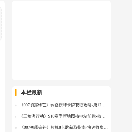
本栏最新
《007初露锋芒》铃铛旗牌卡牌获取攻略-第12章详细位置解析
《三角洲行动》S10赛季新地图核电站前瞻-核电站地图详解与机制介绍
《007初露锋芒》玫瑰8卡牌获取指南-快速收集攻略