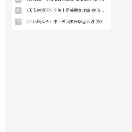
9
《天天拼词王》全关卡通关图文攻略-微信小游戏最新最全关卡通关图文攻略
10
《比比脑瓜子》第20关我要验牌怎么过-第20关我要验牌找出26个常用字通关图文攻略