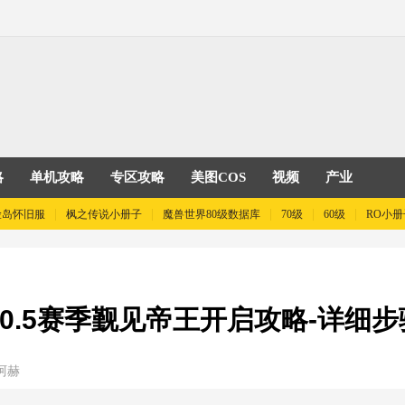
略
单机攻略
专区攻略
美图COS
视频
产业
险岛怀旧服
枫之传说小册子
魔兽世界80级数据库
70级
60级
RO小册
0.5赛季觐见帝王开启攻略-详细步
阿赫