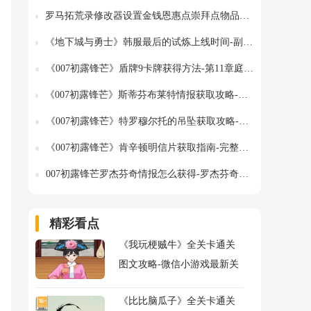
罗马拓荒录修改器设置金钱恩惠点崇拜点物品添加面板技能等级调节-详细指南
《地下城与勇士》韩服最后的试炼上线时间-副本机制与BOSS介绍
《007初露锋芒》盾牌9卡牌获得方法-第11章庭院检查点详解
《007初露锋芒》斯蒂芬布莱特情报获取攻略-博物馆12章详细路线
《007初露锋芒》特罗穆尔托的吊坠获取攻略-第11章纪念品详解
《007初露锋芒》肯辛顿明信片获取指南-完整攻略解析
007初露锋芒罗杰芬奇情报怎么获得-罗杰芬奇情报获得方式
精彩看点
《我玩梗贼牛》全关卡通关
图文攻略-微信小游戏最新关
卡通关攻略
《比比脑瓜子》全关卡通关