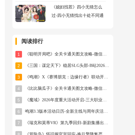
《媳妇找茬》四小无猜怎么
过-四小无猜找出十处不同通
关图文攻略
阅读排行
1
《聪明开局吧》全关卡通关图文攻略-微信小游戏最新最全关卡通关图文攻略
2
《三国：谋定天下》稳居SLG头部-B站2026年游戏新作计划曝光
3
《鸣潮》X《赛博朋克：边缘行者》联动开启-全新角色与副本揭秘
4
《比比脑瓜子》全关卡通关图文攻略-微信小游戏最新最全关卡通关图文攻略
5
《魔域》2026年度重大活动开启-三大职业新专精技能曝光
6
鸣潮3.3版本活动日历-全新主线与周年庆活动详解
7
《瑞克和莫蒂VR》第九季回归-新剧集播出时间及内容预览
8
《冒险岛》怀旧服官宣回应-换引擎降氪严打工作室