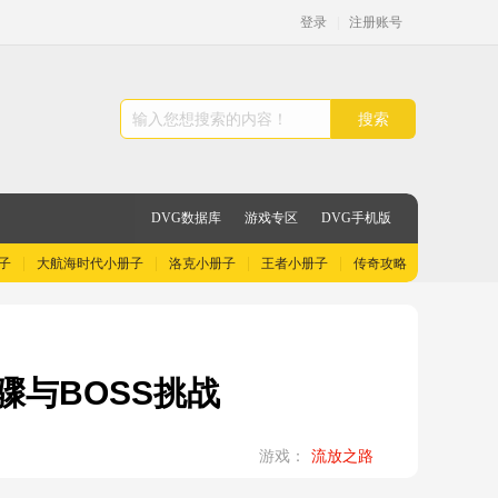
登录
|
注册账号
搜索
DVG数据库
游戏专区
DVG手机版
子
大航海时代小册子
洛克小册子
王者小册子
传奇攻略
骤与BOSS挑战
游戏：
流放之路