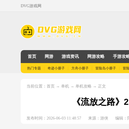
DVG游戏网
首页
网游
游戏资讯
网游攻略
手游攻
热门专题
奇迹小册子
方舟小册子
冒险岛小册子
冒
当前位置：
→
→
→ 正文
首页
单机
单机攻略
《流放之路》2
发布时间：2026-06-03 11:48:57
来源：游侠
编辑：