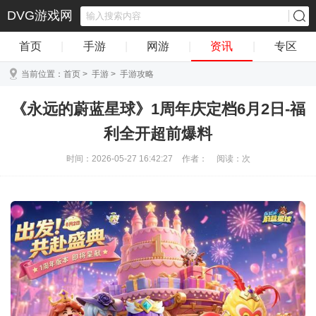
DVG游戏网
首页
|
手游
|
网游
|
资讯
|
专区
当前位置：
首页
>
手游
>
手游攻略
《永远的蔚蓝星球》1周年庆定档6月2日-福
利全开超前爆料
时间：2026-05-27 16:42:27
作者：
阅读：
次