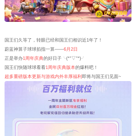
国王们久等了，转眼已经和国王们相识近1年了！
蔚蓝神算子球球掐指一算——
6月2日
正是举办
1周年庆典
的好日子╰(*°▽°*)╯
国王们快随球球看看
1周年庆典版本
的爆料吧！
超多重磅版本更新与游戏内外丰厚福利
即将与国王们见面~