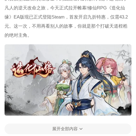
凡人的逆天改命之旅，今天正式拉开帷幕!修仙RPG《造化仙
缘》EA版现已正式登陆Steam，首发开启九折特惠，仅需43.2
元。这一次，不用再看别人的故事，你就是那个打破天道桎梏
的绝对主角。
游戏首发即包含长达25小时的完整主线剧情，后续还将持续扩
展开全部内容
充新的结局分支。玩家将从炼气期开始，在弱肉强食的法则下