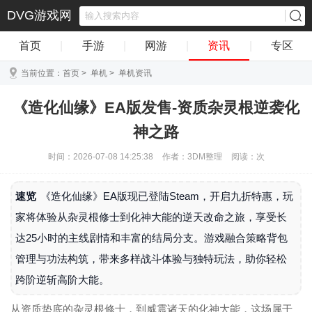
DVG游戏网
首页
|
手游
|
网游
|
资讯
|
专区
当前位置：
首页
>
单机
>
单机资讯
《造化仙缘》EA版发售-资质杂灵根逆袭化
神之路
时间：2026-07-08 14:25:38
作者：3DM整理
阅读：
次
速览
《造化仙缘》EA版现已登陆Steam，开启九折特惠，玩
家将体验从杂灵根修士到化神大能的逆天改命之旅，享受长
达25小时的主线剧情和丰富的结局分支。游戏融合策略背包
管理与功法构筑，带来多样战斗体验与独特玩法，助你轻松
跨阶逆斩高阶大能。
从资质垫底的杂灵根修士，到威震诸天的化神大能，这场属于