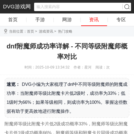
DVG游戏网
首页
|
手游
|
网游
|
资讯
|
专区
当前位置：
首页
>
游戏资讯
>
热门攻略
dnf附魔师成功率详解 - 不同等级附魔师概
率对比
时间：2025-10-09 13:34:32
作者：星河
阅读：
次
速览：
DVG小编为大家梳理了dnf中不同等级附魔师的附魔成
功率：当附魔师等级比附魔卡片低2级时，成功率为33%；低
1级时为66%；如果等级相同，则成功率为100%。掌握这些数
据有助于更高效地进行附魔操作。
附魔师等级比附魔卡片低2级成功概率33%，附魔师等级比附魔
卡片低1级成功概率66%，附魔师等级和附魔卡片同级成功概率