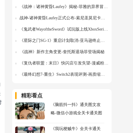
《战神：诸神黄昏Laufey》揭秘-菲雅的异界冒险与魔法力量
战神-诸神黄昏Laufey正式公布-索尼圣莫尼卡新作亮相
《鬼武者WayoftheSword》试玩版上线XboxSeriesX|S-即刻体验动作新作
《星际之门SG-1》重启计划取消-亚马逊终止复兴剧集项目
《战神》新作主角变更-奎托斯退场菲登场揭秘
《复仇者联盟：末日》快闪店引发失望-漫威粉丝期待落空
《最终幻想7-重生》Switch2表现评测-画质缩水但体验依旧精彩
们
法
精彩看点
时
《脑筋抖一抖》通关图文攻
略-微信小游戏全关卡通关图
文攻略
《我玩梗贼牛》全关卡通关