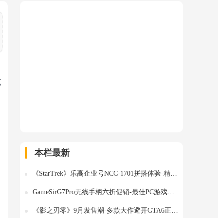
充
本栏最新
《StarTrek》乐高企业号NCC-1701拼搭体验-精细还原与展示解析
GameSirG7Pro无线手柄六折促销-最佳PC游戏体验
《影之刃零》9月发售潮-多款大作避开GTA6正面交锋