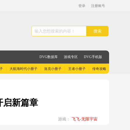
登录
|
注册账号
搜索
DVG数据库
游戏专区
DVG手机版
子
大航海时代小册子
洛克小册子
王者小册子
传奇攻略
开启新篇章
游戏：
飞飞-无限宇宙