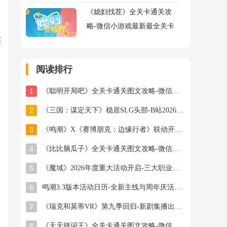
《媳妇找茬》全关卡通关攻
略-微信小游戏最新最全关卡
买
通关图文攻略
阅读排行
1
《聪明开局吧》全关卡通关图文攻略-微信小游戏最新最全关卡通关图文攻略
2
《三国：谋定天下》稳居SLG头部-B站2026年游戏新作计划曝光
3
《鸣潮》X《赛博朋克：边缘行者》联动开启-全新角色与副本揭秘
4
《比比脑瓜子》全关卡通关图文攻略-微信小游戏最新最全关卡通关图文攻略
5
《魔域》2026年度重大活动开启-三大职业新专精技能曝光
6
鸣潮3.3版本活动日历-全新主线与周年庆活动详解
7
《瑞克和莫蒂VR》第九季回归-新剧集播出时间及内容预览
8
《天天拼词王》全关卡通关图文攻略-微信小游戏最新最全关卡通关图文攻略