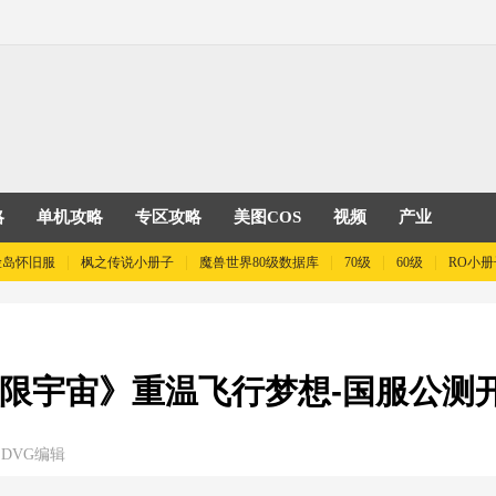
略
单机攻略
专区攻略
美图COS
视频
产业
险岛怀旧服
枫之传说小册子
魔兽世界80级数据库
70级
60级
RO小册
无限宇宙》重温飞行梦想-国服公测
DVG编辑