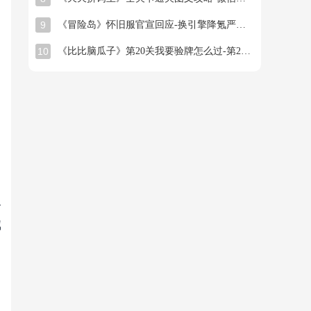
9
《冒险岛》怀旧服官宣回应-换引擎降氪严打工作室
10
《比比脑瓜子》第20关我要验牌怎么过-第20关我要验牌找出26个常用字通关图文攻略
备
属