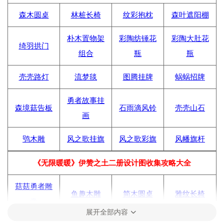
森木圆桌
林桩长椅
纹彩抱枕
森叶遮阳棚
朴木置物架
彩陶纺锤花
彩陶大肚花
绮羽拱门
组合
瓶
瓶
壳壳路灯
流梦毯
图腾挂牌
蜗蜗招牌
勇者故事挂
森境菇告板
石雨滴风铃
壳壳山石
画
鸮木雕
风之歌挂旗
风之歌彩旗
风幡旗杆
《无限暖暖》伊赞之土二册设计图收集攻略大全
菇菇勇者雕
鱼趣木雕
简木圆桌
雅纹长椅
像
展开全部内容