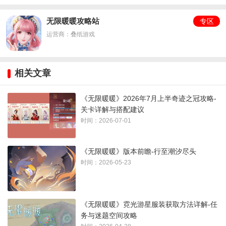
彩绘窑炉
流彩图腾伞
森木置物架
海音花盆
无限暖暖攻略站
专区
双子花篮
夜明珠壁灯
森意小夜灯
缤果招牌
运营商：叠纸游戏
大力传说挂
森境涂鸦板
海音风铃
海音挂饰
画
相关文章
菇菇祝祷挂
串串筒
硬壳子布篮
木的地箭靶
《无限暖暖》2026年7月上半奇迹之冠攻略-
饰
关卡详解与搭配建议
时间：2026-07-01
森木暖榻
《无限暖暖》版本前瞻-行至潮汐尽头
时间：2026-05-23
《无限暖暖》霓光游星服装获取方法详解-任
务与迷题空间攻略