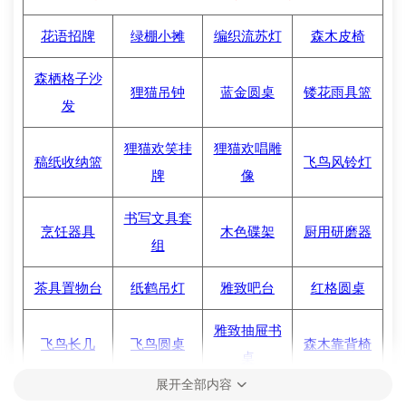
花语招牌
绿棚小摊
编织流苏灯
森木皮椅
森栖格子沙
狸猫吊钟
蓝金圆桌
镂花雨具篮
发
狸猫欢笑挂
狸猫欢唱雕
稿纸收纳篮
飞鸟风铃灯
牌
像
书写文具套
烹饪器具
木色碟架
厨用研磨器
组
茶具置物台
纸鹤吊灯
雅致吧台
红格圆桌
雅致抽屉书
飞鸟长几
飞鸟圆桌
森木靠背椅
桌
展开全部内容
森木圆凳
森歌靠垫椅
森歌硬木椅
雅致长椅