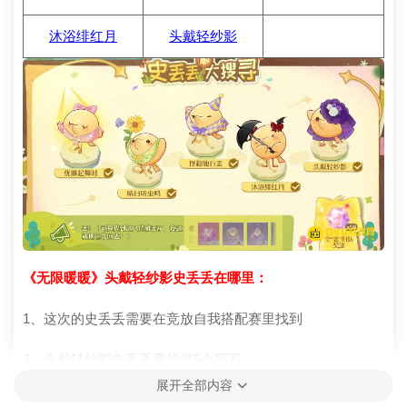
沐浴绯红月
头戴轻纱影
《无限暖暖》头戴轻纱影史丢丢在哪里：
1、这次的史丢丢需要在竞放自我搭配赛里找到
2、头戴轻纱影史丢丢要投掷5个巧石
展开全部内容
3、在活动大厅-拾光季中点击竞放自我