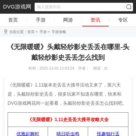
DVG游戏网
首页
|
手游
|
网游
|
资讯
|
专区
当前位置：
首页
>
手游
>
手游攻略
《无限暖暖》头戴轻纱影史丢丢在哪里-头
戴轻纱影史丢丢怎么找到
时间：2025-11-01 11:03:24
作者：
阅读：
次
《无限暖暖》1.11版本史丢丢大搜寻活动又来了，第六天
是，头戴轻纱影史丢丢，很多玩家不知道在哪里，快来和
DVG游戏网花间一起看看，头戴轻纱影史丢丢怎么找到吧。
《无限暖暖》1.11史丢丢大搜寻攻略大全
优雅起舞时
晴日听虫鸣
怪趣独行丢