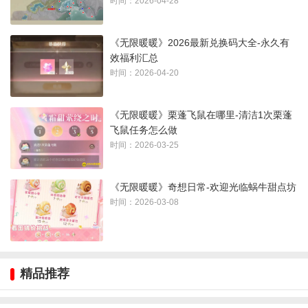
时间：2026-04-28
《无限暖暖》落石谷纪念之章位置图解：
《无限暖暖》2026最新兑换码大全-永久有
1、传送到小石树田村左边的
落石谷
，位置如下图所示：
效福利汇总
时间：2026-04-20
《无限暖暖》栗蓬飞鼠在哪里-清洁1次栗蓬
飞鼠任务怎么做
时间：2026-03-25
《无限暖暖》奇想日常-欢迎光临蜗牛甜点坊
时间：2026-03-08
2、然后往山上走，到海豹处
精品推荐