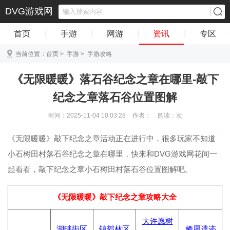
DVG游戏网
首页
|
手游
|
网游
|
资讯
|
专区
当前位置：
首页
>
手游
>
手游攻略
《无限暖暖》落石谷纪念之章在哪里-敲下
纪念之章落石谷位置图解
时间：2025-11-04 10:03:28
作者：
阅读：
次
《无限暖暖》敲下纪念之章活动正在进行中，很多玩家不知道
小石树田村落石谷纪念之章在哪里，快来和DVG游戏网花间一
起看看，敲下纪念之章小石树田村落石谷位置图解吧。
《无限暖暖》敲下纪念之章攻略大全
大许愿树
湖畔街区
镇郊林区
栖愿遗迹