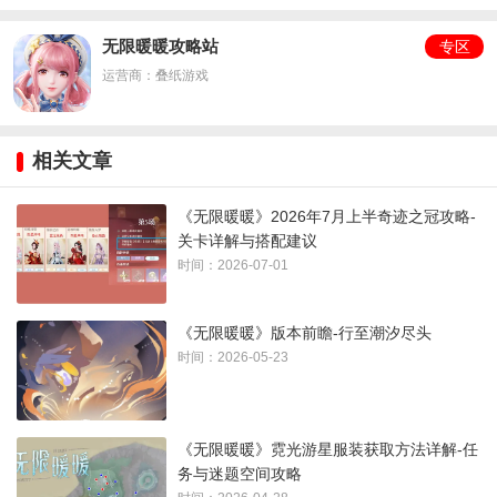
曙光山地
殒愿山岭
巨树河谷
溪声林地
无限暖暖攻略站
专区
祈愿森林
运营商：叠纸游戏
心愿洞窟
圣地花谷
相关文章
《无限暖暖》2026年7月上半奇迹之冠攻略-
关卡详解与搭配建议
时间：2026-07-01
《无限暖暖》版本前瞻-行至潮汐尽头
时间：2026-05-23
《无限暖暖》霓光游星服装获取方法详解-任
务与迷题空间攻略