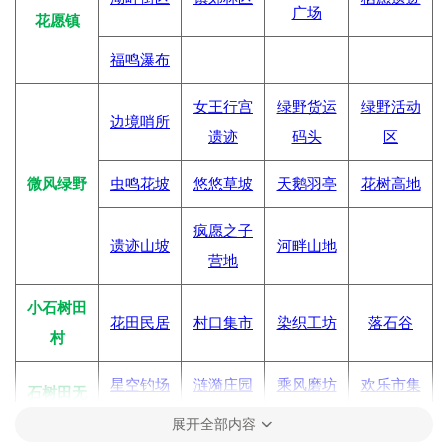
广场
花愿镇
福鸣瀑布
女王行宫
绿野货运
绿野活动
边境哨所
遗迹
码头
区
微风绿野
虫鸣花坡
悠悠草坡
天鹅羽亭
花树高地
疯愿之子
遗迹山坡
河畔山地
营地
小石树田
花田民居
村口集市
染织工坊
落石谷
村
星空钓场
涟漪庄园
乘风磨坊
欢乐市集
石树田无
人区
展开全部内容
麦浪农场
呜呜车站
丰饶古村
石之冠