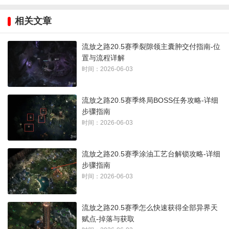
相关文章
流放之路20.5赛季裂隙领主囊肿交付指南-位
置与流程详解
时间：2026-06-03
流放之路20.5赛季终局BOSS任务攻略-详细
步骤指南
避开沿途零散小怪与裂隙生成的怪物集群，一路行进就能找到
时间：2026-06-03
专属献祭祭坛。
流放之路20.5赛季涂油工艺台解锁攻略-详细
步骤指南
时间：2026-06-03
流放之路20.5赛季怎么快速获得全部异界天
赋点-掉落与获取