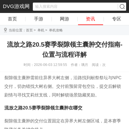
DVG游戏网
首页
|
手游
|
网游
|
资讯
|
专区
当前位置：
首页
>
单机
>
单机攻略
流放之路20.5赛季裂隙领主囊肿交付指南-
位置与流程详解
时间：2026-06-03 12:59:55
作者：璃月
阅读：
次
裂隙领主囊肿需前往异界大树左侧，沿路找到献祭祭坛与NPC
交付，切勿错找大树右侧。交付前预留背包空位，提交后解锁
剧情与寻找艾莉丝支线，同时解锁场景隐藏奖励。
流放之路20.5赛季裂隙领主囊肿在哪交
裂隙领主囊肿的交付位置固定在异界大树左侧区域，是本赛季