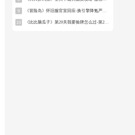
9
《冒险岛》怀旧服官宣回应-换引擎降氪严打工作室
10
《比比脑瓜子》第20关我要验牌怎么过-第20关我要验牌找出26个常用字通关图文攻略