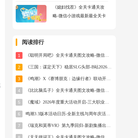
《媳妇找茬》全关卡通关攻
略-微信小游戏最新最全关卡
通关图文攻略
阅读排行
1
《聪明开局吧》全关卡通关图文攻略-微信小游戏最新最全关卡通关图文攻略
2
《三国：谋定天下》稳居SLG头部-B站2026年游戏新作计划曝光
3
《鸣潮》X《赛博朋克：边缘行者》联动开启-全新角色与副本揭秘
高
4
《比比脑瓜子》全关卡通关图文攻略-微信小游戏最新最全关卡通关图文攻略
5
《魔域》2026年度重大活动开启-三大职业新专精技能曝光
6
鸣潮3.3版本活动日历-全新主线与周年庆活动详解
7
《瑞克和莫蒂VR》第九季回归-新剧集播出时间及内容预览
8
《天天拼词王》全关卡通关图文攻略-微信小游戏最新最全关卡通关图文攻略