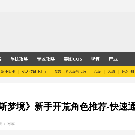
略
单机攻略
专区攻略
美图COS
视频
产业
险岛怀旧服
枫之传说小册子
魔兽世界80级数据库
70级
60级
RO小册
斯梦境》新手开荒角色推荐-快速
辑：阿赫