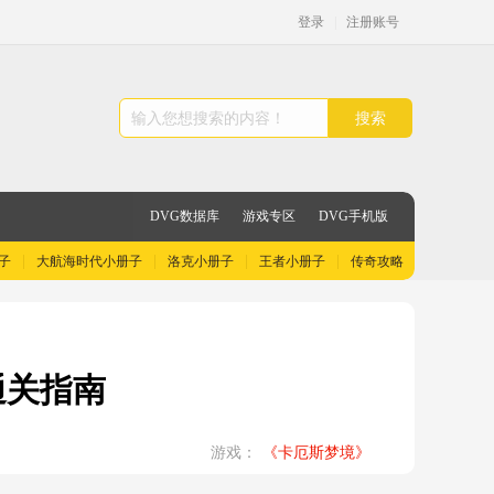
登录
|
注册账号
搜索
DVG数据库
游戏专区
DVG手机版
子
大航海时代小册子
洛克小册子
王者小册子
传奇攻略
通关指南
游戏：
《卡厄斯梦境》