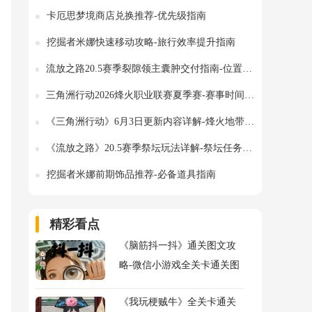
卡厄思梦境商店兑换推荐-优先级指南
挖掘者米娜快速移动攻略-旅行效率提升指南
流放之路20.5赛季裂隙领主囊肿交付指南-位置与流程详解
三角洲行动2026烽火职业联赛夏季赛-赛事时间及参赛队伍介绍
《三角洲行动》6月3日更新内容详解-烽火地带足球主题活动上线
《流放之路》20.5赛季祭坛玩法详解-祭坛任务与天赋加点攻略
挖掘者米娜前期饰品推荐-必备道具指南
精彩看点
《脑筋抖一抖》通关图文攻
略-微信小游戏全关卡通关图
文攻略
《我玩梗贼牛》全关卡通关