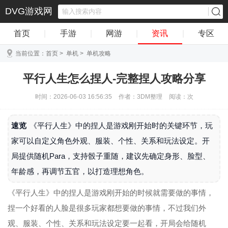
DVG游戏网
首页
|
手游
|
网游
|
资讯
|
专区
当前位置：
首页
>
单机
>
单机攻略
平行人生怎么捏人-完整捏人攻略分享
时间：2026-06-03 16:56:35
作者：3DM整理
阅读：
次
速览
《平行人生》中的捏人是游戏刚开始时的关键环节，玩
家可以自定义角色外观、服装、个性、关系和玩法设定。开
局提供随机Para，支持骰子重随，建议先确定身形、脸型、
年龄感，再调节五官，以打造理想角色。
《平行人生》中的捏人是游戏刚开始的时候就需要做的事情，
捏一个好看的人脸是很多玩家都想要做的事情，不过我们外
观、服装、个性、关系和玩法设定要一起看，开局会给随机