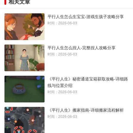
相关文章
2. 相关视频教程
平行人生怎么生宝宝-游戏生孩子攻略分享
时间：2026-06-03
平行人生怎么捏人-完整捏人攻略分享
时间：2026-06-03
3. 其他注意事项
《平行人生》秘密通道宝箱获取攻略-详细路
角色捏人过程中，可以利用骰子重随功能，快速生成不同面貌
线与位置介绍
的角色，找到满意的外观后再进行微调。外观、服装、个性和
时间：2026-06-03
关系的设定会影响后续的游戏体验，建议结合剧情和个人偏好
进行合理搭配。
《平行人生》搬家指南-详细搬家流程解析
时间：2026-06-03
本文内容来源于互联网，如有侵权请联系删除。