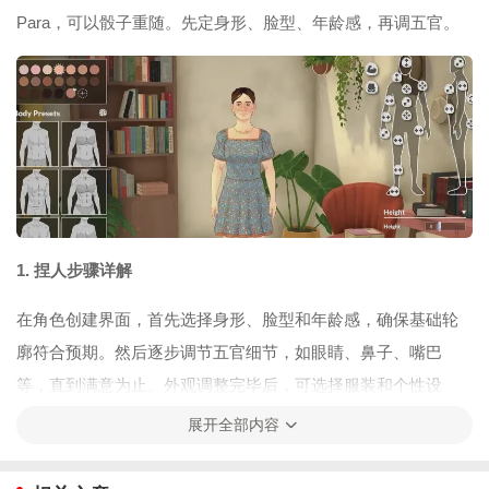
Para，可以骰子重随。先定身形、脸型、年龄感，再调五官。
1. 捏人步骤详解
在角色创建界面，首先选择身形、脸型和年龄感，确保基础轮
廓符合预期。然后逐步调节五官细节，如眼睛、鼻子、嘴巴
等，直到满意为止。外观调整完毕后，可选择服装和个性设
定，丰富角色特色。建议多尝试不同组合，找到最适合自己风
展开全部内容
格的角色。