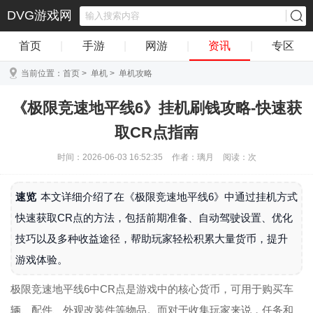
DVG游戏网
首页
|
手游
|
网游
|
资讯
|
专区
当前位置：
首页
>
单机
>
单机攻略
《极限竞速地平线6》挂机刷钱攻略-快速获
取CR点指南
时间：2026-06-03 16:52:35
作者：璃月
阅读：
次
速览
本文详细介绍了在《极限竞速地平线6》中通过挂机方式
快速获取CR点的方法，包括前期准备、自动驾驶设置、优化
技巧以及多种收益途径，帮助玩家轻松积累大量货币，提升
游戏体验。
极限竞速地平线6中CR点是游戏中的核心货币，可用于购买车
辆、配件、外观改装件等物品。而对于收集玩家来说，任务和