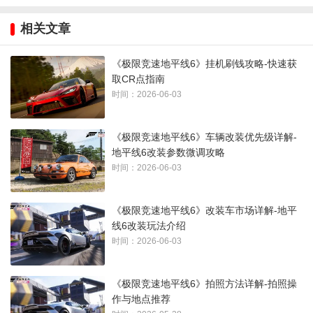
二、设置自动驾驶
相关文章
进入比赛前，先按左下角提示呼叫安娜，选择自动驾驶功能。
《极限竞速地平线6》挂机刷钱攻略-快速获
这是实现挂机的核心，开启后车辆会自动跑完整个赛道。
取CR点指南
时间：2026-06-03
难度设置调整到中级，这样可以获得最高的难度奖励加成。不
用担心赢不了，自动驾驶的稳定性非常高。
《极限竞速地平线6》车辆改装优先级详解-
地平线6改装参数微调攻略
在劲敌模式中选择迎战巨汉，更改劲敌为第一名，这样能避免
时间：2026-06-03
因战胜对手而自动暂停的情况。
《极限竞速地平线6》改装车市场详解-地平
线6改装玩法介绍
时间：2026-06-03
《极限竞速地平线6》拍照方法详解-拍照操
作与地点推荐